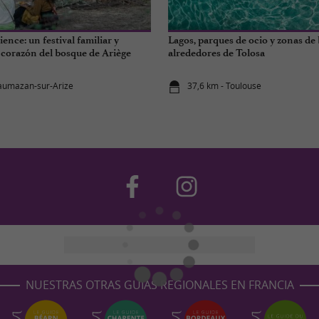
ence: un festival familiar y
Lagos, parques de ocio y zonas de
l corazón del bosque de Ariège
alrededores de Tolosa
aumazan-sur-Arize
37,6 km - Toulouse
NUESTRAS OTRAS GUÍAS REGIONALES EN FRANCIA