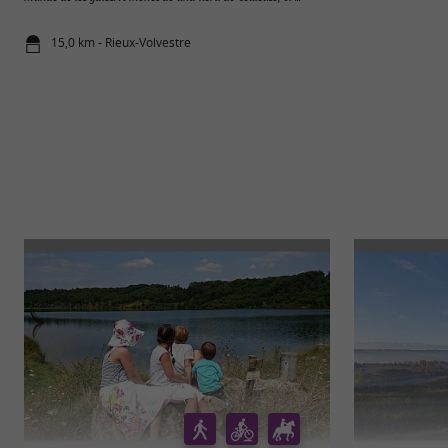
15,0 km - Rieux-Volvestre
18,9 km - L