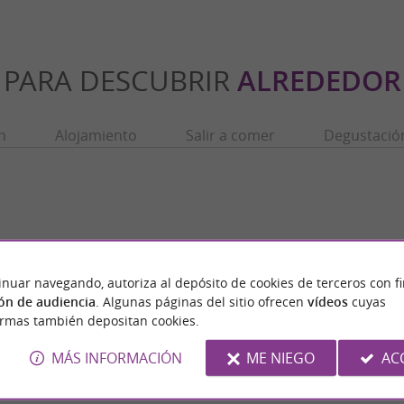
PARA DESCUBRIR
ALREDEDOR
n
Alojamiento
Salir a comer
Degustació
inuar navegando, autoriza al depósito de cookies de terceros con f
ón de audiencia
. Algunas páginas del sitio ofrecen
vídeos
cuyas
ormas también depositan cookies.
MÁS INFORMACIÓN
ME NIEGO
AC
nques
Salies-du-Salat
ques: un viñedo de Ariège en Lézat-sur-
En Salies, es la sal la que da sus propiedade
del departamento de Ariège, las ...
próximo tratamiento de spa. El yacimiento d