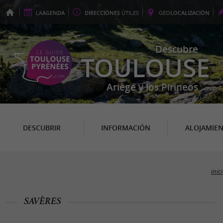
LA
AGENDA
DIRECCIONES
ÚTILES
GEO
LOCALIZACIÓN
Descubre
TOULOUSE
Ariège y los Pirineos
DESCUBRIR
INFORMACIÓN
ALOJAMIE
inic
SAVÈRES