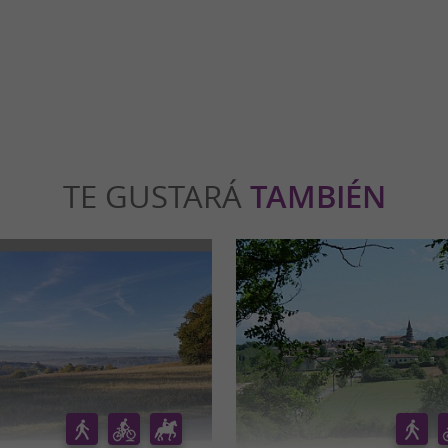
ézat-sur-Lèze
32,4 km - Salies-du-Salat
TE GUSTARÁ
TAMBIÉN