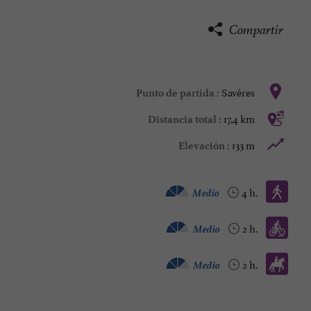
Compartir
Savères
Punto de partida :
17,4 km
Distancia total :
133 m
Elevación :
Caminata :
Medio
4 h.
Bicicleta de montaña :
Medio
2 h.
Caballo :
Medio
2 h.