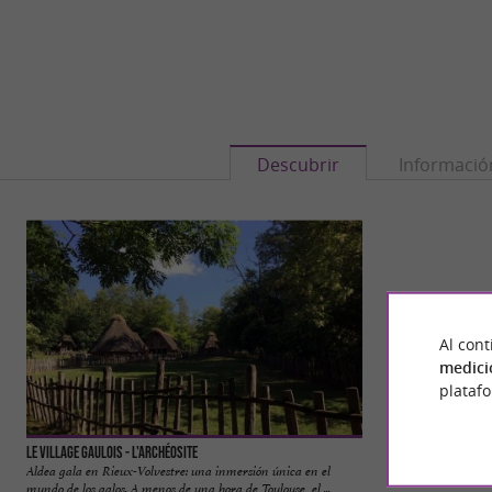
Descubrir
Informació
Al cont
medici
plataf
Le Village Gaulois - L'Archéosite
Domaine de Lastro
Aldea gala en Rieux-Volvestre: una inmersión única en el
Domaine de Lastron
mundo de los galos. A menos de una hora de Toulouse, el ...
Lèze En los límites 