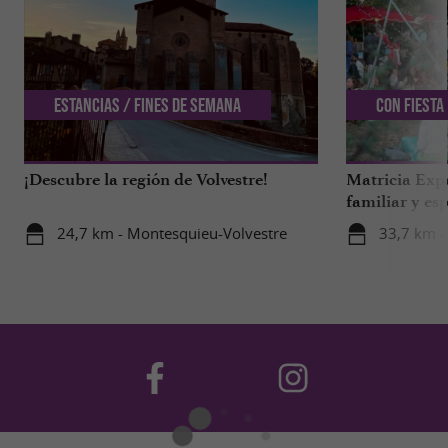
Estancias / Fines de semana
Con Fiesta
¡Descubre la región de Volvestre!
Matricia Expe
familiar y esp
bosque de Ar
24,7 km - Montesquieu-Volvestre
33,7 km -