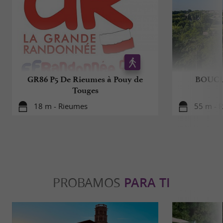
GR86 P5 De Rieumes à Pouy de
BOUCL
Touges
18 m - Rieumes
55 m - 
PROBAMOS
PARA TI