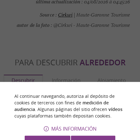
última actualización :
04/08/2026 à 04:45:26
Source :
Cirkwi
| Haute-Garonne Tourisme
autor de la foto :
@Cirkwi - Haute-Garonne Tourisme
PARA DESCUBRIR
ALREDEDOR
Descubrir
Información
Alojamiento
Al continuar navegando, autoriza al depósito de
cookies de terceros con fines de
medición de
audiencia
. Algunas páginas del sitio ofrecen
vídeos
cuyas plataformas también depositan cookies.
MÁS INFORMACIÓN