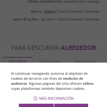
última actualización :
04/08/2026 à 04:50:35
Source :
Cirkwi
| Haute-Garonne Tourisme
autor de la foto :
@Cirkwi - Haute-Garonne Tourisme
PARA DESCUBRIR
ALREDEDOR
Descubrir
Información
Alojamiento
Al continuar navegando, autoriza al depósito de
cookies de terceros con fines de
medición de
audiencia
. Algunas páginas del sitio ofrecen
vídeos
cuyas plataformas también depositan cookies.
MÁS INFORMACIÓN