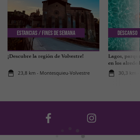
Estancias / Fines de semana
Descanso
¡Descubre la región de Volvestre!
Lagos, parque
en los alrede
23,8 km - Montesquieu-Volvestre
30,3 km -