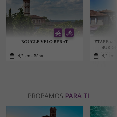
BOUCLE VELO BERAT
ETAPE02-
SUR GE
HAUTE
4,2 km - Bérat
4,2 km 
PROBAMOS
PARA TI