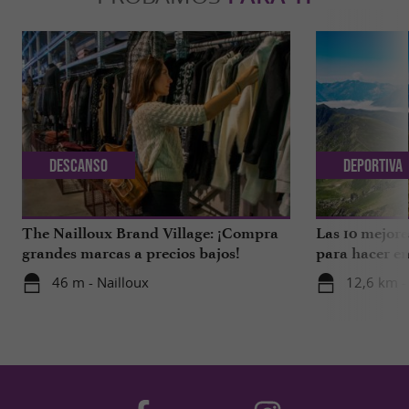
Descanso
Deportiva
The Nailloux Brand Village: ¡Compra
Las 10 mejore
grandes marcas a precios bajos!
para hacer en
46 m - Nailloux
12,6 km -