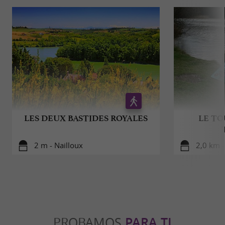
LES DEUX BASTIDES ROYALES
LE TO
2 m - Nailloux
2,0 km -
PROBAMOS
PARA TI