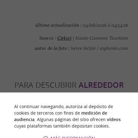
última actualización :
04/08/2026 à 04:54:26
Source :
Cirkwi
| Haute-Garonne Tourisme
autor de la foto :
herve leclair / aspheries.com
PARA DESCUBRIR
ALREDEDOR
Descubrir
Información
Alojamiento
Al continuar navegando, autoriza al depósito de
cookies de terceros con fines de
medición de
audiencia
. Algunas páginas del sitio ofrecen
vídeos
cuyas plataformas también depositan cookies.