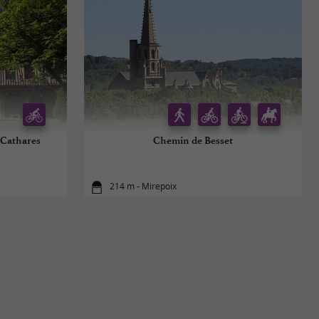
 Cathares
Chemin de Besset
214 m - Mirepoix