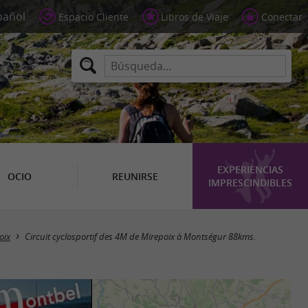
Espacio Cliente
Libros de Viaje
Conectar
EXPERIENCIAS
OCIO
REUNIRSE
IMPRESCINDIBLES
oix
Circuit cyclosportif des 4M de Mirepoix à Montségur 88kms.