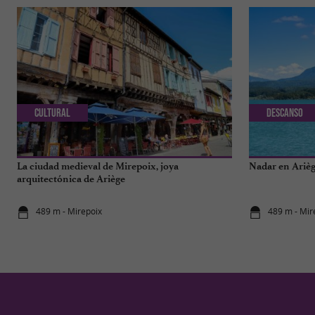
Cultural
Descanso
La ciudad medieval de Mirepoix, joya
Nadar en Arièg
arquitectónica de Ariège
489 m - Mirepoix
489 m - Mir