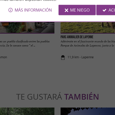
MÁS INFORMACIÓN
ME NIEGO
AC
Parc Animalier de Lapenne
s un pueblo clasificado entre los pueblos
Adéntrate en el fascinante mundo de los biso
ia. Se le conoce como “ el ...
Parque de Animales de Lapenne, junto a la G
Camon
11,9 km - Lapenne
TE GUSTARÁ
TAMBIÉN