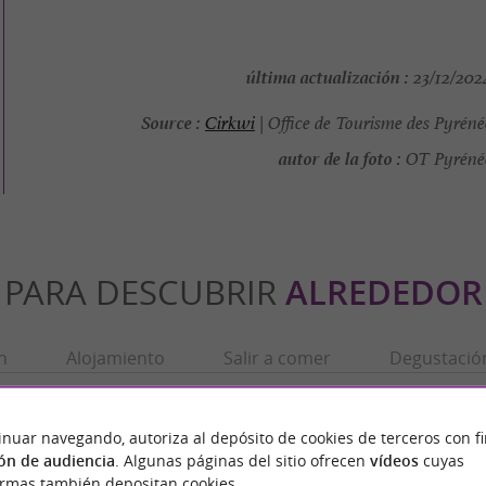
última actualización :
23/12/2024
Source :
Cirkwi
| Office de Tourisme des Pyrén
autor de la foto :
OT Pyrénée
PARA DESCUBRIR
ALREDEDOR
n
Alojamiento
Salir a comer
Degustació
inuar navegando, autoriza al depósito de cookies de terceros con f
ón de audiencia
. Algunas páginas del sitio ofrecen
vídeos
cuyas
ormas también depositan cookies.