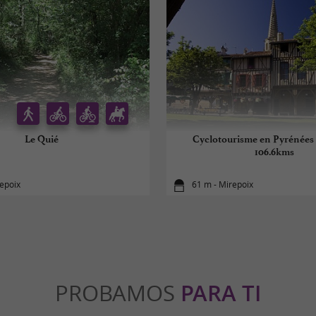
Le Quié
Cyclotourisme en Pyrénées
106.6kms
repoix
61 m - Mirepoix
PROBAMOS
PARA TI