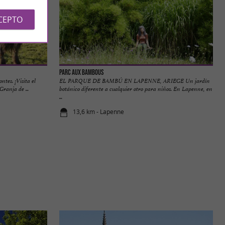
CEPTO
Parc aux Bambous
ntes. ¡Visita el
EL PARQUE DE BAMBÚ EN LAPENNE, ARIEGE Un jardín
ranja de ...
botánico diferente a cualquier otro para niños. En Lapenne, en
...
13,6 km - Lapenne