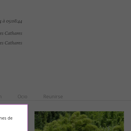
 à 05:08:44
ées Cathares
s Cathares
n
Ocio
Reunirse
ines de