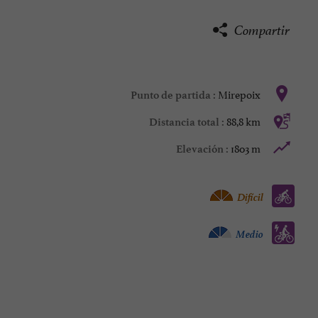
Compartir
Mirepoix
Punto de partida :
88,8 km
Distancia total :
1803 m
Elevación :
Bicicleta de carretera :
Difícil
Bicicleta asistida eléctricamente :
Medio