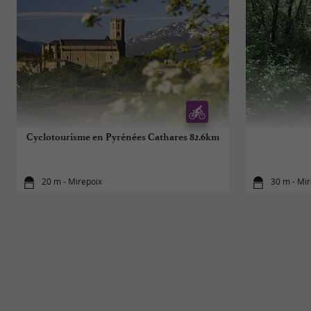
Cyclotourisme en Pyrénées Cathares 82.6km
20 m - Mirepoix
30 m - Mi