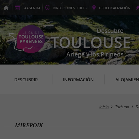
LA
AGENDA
DIRECCIONES
ÚTILES
GEO
LOCALIZACIÓN
Descubre
TOULOUSE
Ariège y los Pirineos
DESCUBRIR
INFORMACIÓN
ALOJAMIE
inicio
Turismo
D
MIREPOIX