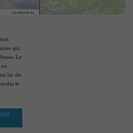
oints
hares qui
Olmes. Le
 en
'au lac de
rrêts le
O EN