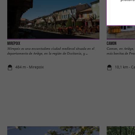
Mirepoix
Camon
Mirepoix es una encantadora ciudad medieval situada en el
Camon, en Ariège, e
departamento de Ariège, en la región de Occitania, y ...
más bonitos de Franc
484 m - Mirepoix
10,1 km - 