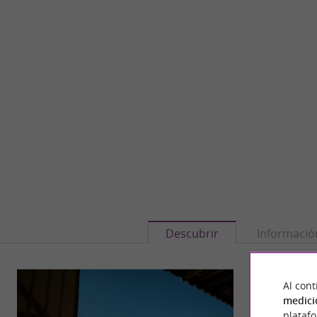
Descubrir
Informació
Al cont
medici
plataf