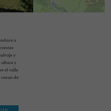
onduce a
crestas
salvaje y
 altura y
re el valle
 cesan de
O EN