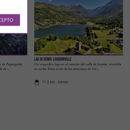
CEPTO
Lac de Génos-Loudenvielle
ón de Peyragudes
Un magnífico lago en el corazón del valle de Louron, accesible
 de ...
en coche. Estás al pie de las estaciones de Val ...
11,5 km - Génos