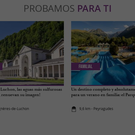
PROBAMOS
PARA TI
Familial
 Luchon, las aguas más sulfurosas
Un destino completo y absolutam
s, renuevan su imagen!
para un verano en familia: el Parq
los Pirineos.
gnères-de-Luchon
9,6 km - Peyragudes