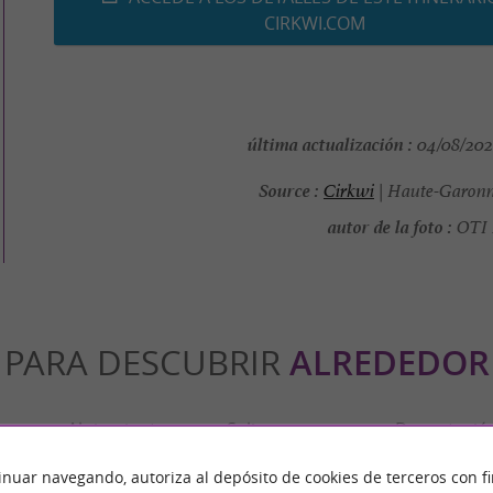
CIRKWI.COM
última actualización :
04/08/2026
Source :
Cirkwi
| Haute-Garonn
autor de la foto :
OTI 
PARA DESCUBRIR
ALREDEDOR
n
Alojamiento
Salir a comer
Degustació
inuar navegando, autoriza al depósito de cookies de terceros con f