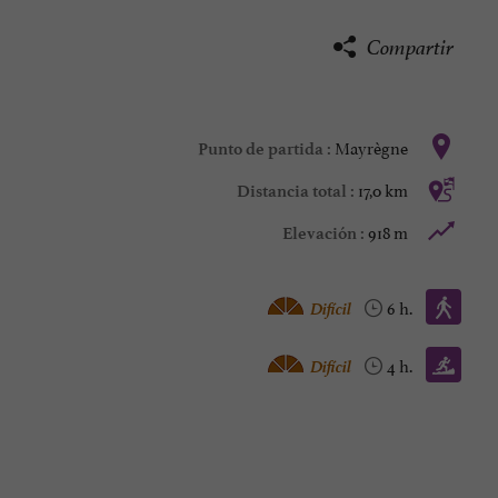
Compartir
Mayrègne
Punto de partida :
17,0 km
Distancia total :
918 m
Elevación :
Caminata :
Difícil
6 h.
Trail :
Difícil
4 h.