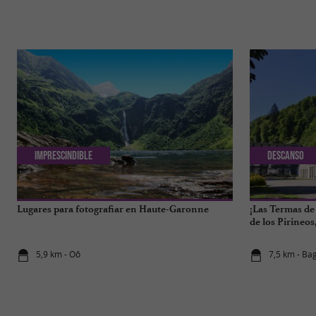
Imprescindible
Descanso
Lugares para fotografiar en Haute-Garonne
¡Las Termas de
de los Pirineo
5,9 km - Oô
7,5 km - Ba