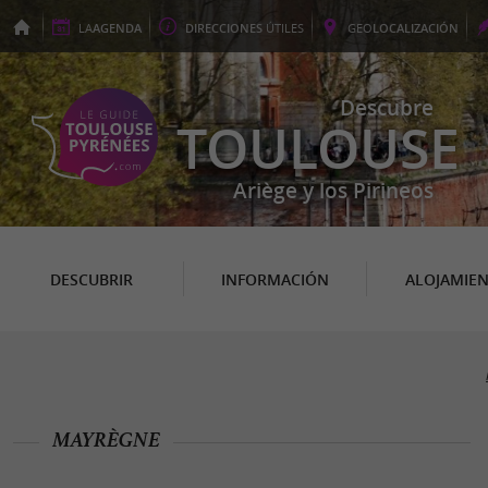
LA
AGENDA
DIRECCIONES
ÚTILES
GEO
LOCALIZACIÓN
Descubre
TOULOUSE
Ariège y los Pirineos
DESCUBRIR
INFORMACIÓN
ALOJAMIE
MAYRÈGNE