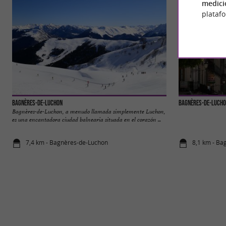
medici
plataf
Bagnères-de-Luchon
Bagnères-de-Luch
Bagnères-de-Luchon, a menudo llamada simplemente Luchon,
es una encantadora ciudad balnearia situada en el corazón ...
7,4 km - Bagnères-de-Luchon
8,1 km - Ba