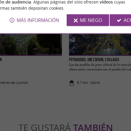
ón de audiencia
. Algunas páginas del sitio ofrecen
vídeos
cuyas
ormas también depositan cookies.
MÁS INFORMACIÓN
ME NIEGO
AC
on
Peyragudes, une station, 3 villages
Los dos pueblos de gran altitud de la estaci
ahora están conectados con el pueblo del valle
gnères-de-Luchon
9,7 km - Germ
TE GUSTARÁ
TAMBIÉN