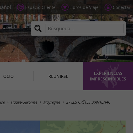
Espacio Cliente
Libros de Viaje
Conectar
EXPERIENCIAS
OCIO
REUNIRSE
IMPRESCINDIBLES
use
Haute-Garonne
Mayrègne
2 - LES CRÊTES D'ANTENAC