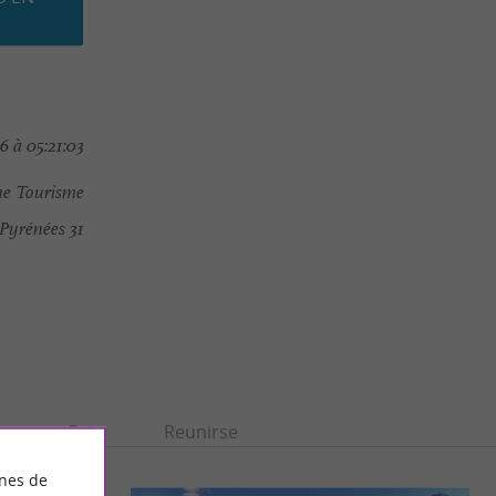
 à 05:21:03
e Tourisme
Pyrénées 31
n
Ocio
Reunirse
ines de