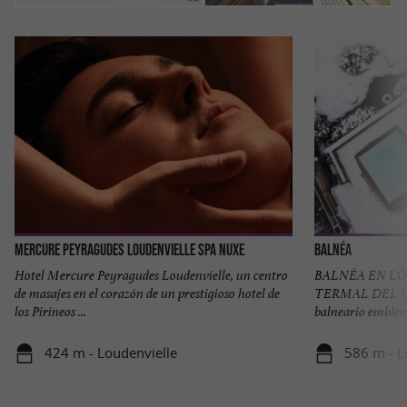
Mercure Peyragudes Loudenvielle SPA NUXE
Balnéa
Hotel Mercure Peyragudes Loudenvielle, un centro
BALNÉA EN LO
de masajes en el corazón de un prestigioso hotel de
TERMAL DEL 
los Pirineos ...
balneario emblemá
424 m - Loudenvielle
586 m - L