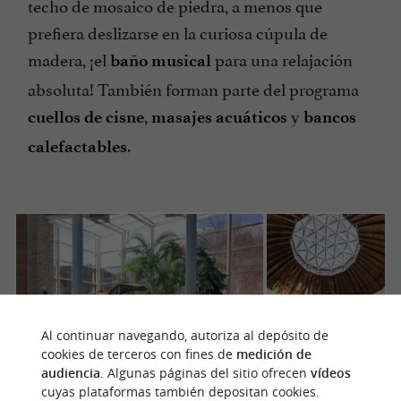
techo de mosaico de piedra, a menos que
prefiera deslizarse en la curiosa cúpula de
madera, ¡el
para una relajación
baño musical
absoluta! También forman parte del programa
,
y
cuellos de cisne
masajes acuáticos
bancos
.
calefactables
Al continuar navegando, autoriza al depósito de
cookies de terceros con fines de
medición de
audiencia
. Algunas páginas del sitio ofrecen
vídeos
cuyas plataformas también depositan cookies.