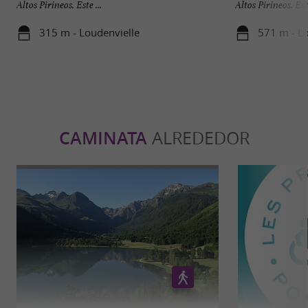
Altos Pirineos. Este ...
Altos Pirineos. Este
315 m - Loudenvielle
571 m - Lo
CAMINATA
ALREDEDOR