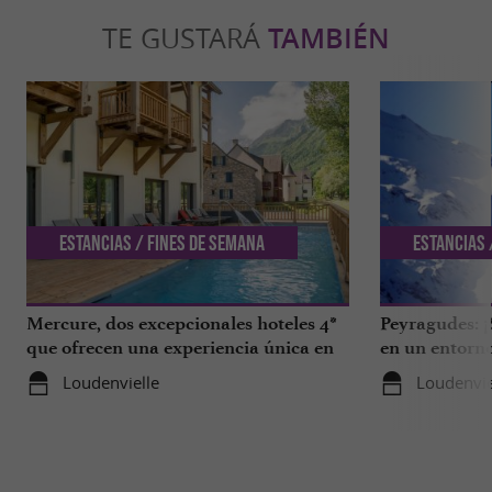
TE GUSTARÁ
TAMBIÉN
Estancias / Fines de semana
Estancias 
Mercure, dos excepcionales hoteles 4*
Peyragudes: ¡
que ofrecen una experiencia única en
en un entorno
los Altos Pirineos
todos!
Loudenvielle
Loudenvie