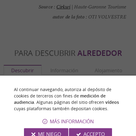
Source :
Cirkwi
| Haute-Garonne Tourisme
autor de la foto :
OTI VOLVESTRE
PARA DESCUBRIR
ALREDEDOR
Descubrir
Información
Alojamiento
Al continuar navegando, autoriza al depósito de
cookies de terceros con fines de
medición de
audiencia
. Algunas páginas del sitio ofrecen
vídeos
cuyas plataformas también depositan cookies.
MÁS INFORMACIÓN
ME NIEGO
ACCEPTO