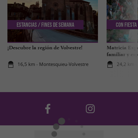
Estancias / Fines de semana
Con Fiesta
¡Descubre la región de Volvestre!
Matricia Expe
familiar y esp
bosque de Ar
16,5 km - Montesquieu-Volvestre
24,2 km -