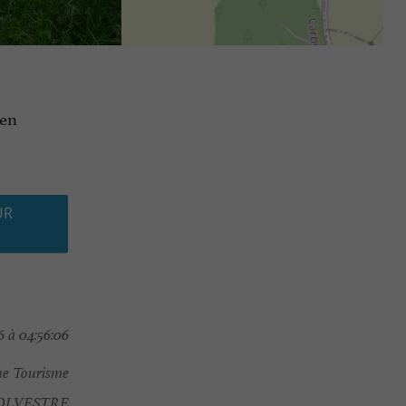
 en
UR
 à 04:56:06
e Tourisme
OLVESTRE