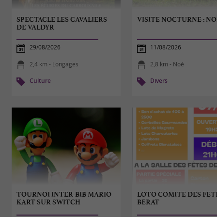
SPECTACLE LES CAVALIERS
VISITE NOCTURNE : NO
DE VALDYR
29/08/2026
11/08/2026
2,4 km - Longages
2,8 km - Noé
Culture
Divers
TOURNOI INTER-BIB MARIO
LOTO COMITE DES FETE
KART SUR SWITCH
BERAT