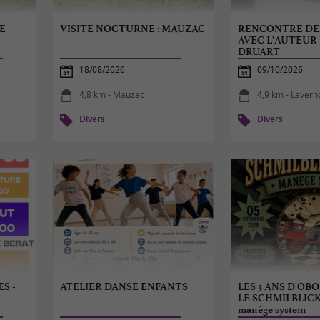
É
VISITE NOCTURNE : MAUZAC
RENCONTRE DÉ
AVEC L'AUTEUR
DRUART
18/08/2026
09/10/2026
4,8 km - Mauzac
4,9 km - Laver
Divers
Divers
S -
ATELIER DANSE ENFANTS
LES 3 ANS D'OBO
LE SCHMILBLIC
manège system