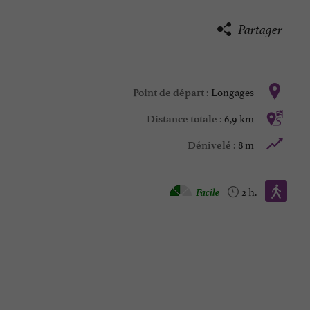
Partager
Longages
Point de départ :
6,9 km
Distance totale :
8 m
Dénivelé :
Marche à pied :
Facile
2 h.