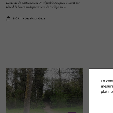
Domaine de Lastronques : Un vignoble Ariègeois à Lézat sur
Village Gaulois à 
Lèze À la lisière du département de l'Ariège, les ...
l'univers des Gauloi
9,0 km - Lézat-sur-Lèze
14,4 km - R
En cont
mesure
platef