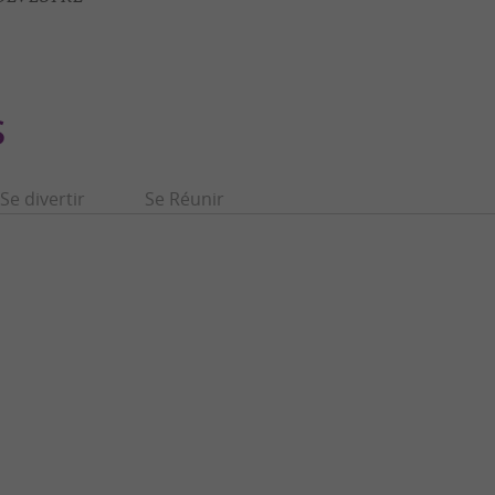
S
Se divertir
Se Réunir
Jardin Raymond VI