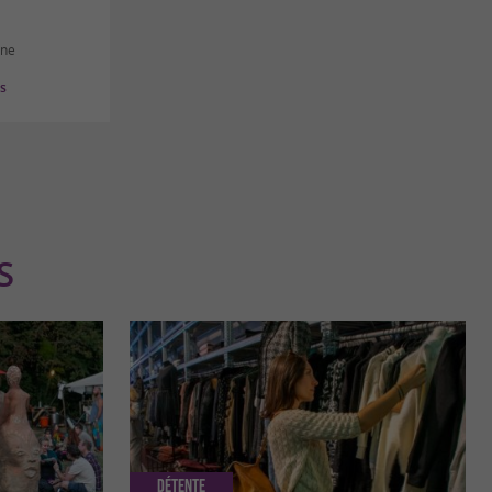
nne
es
S
Détente