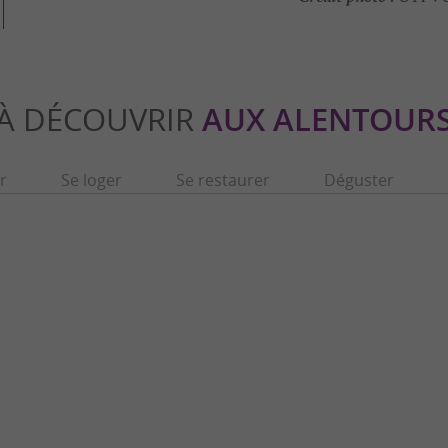
À DÉCOUVRIR
AUX ALENTOUR
r
Se loger
Se restaurer
Déguster
- L'Archéosite
Hospice de la Grave