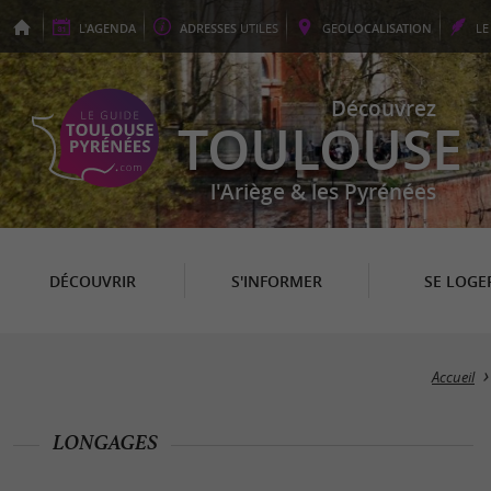
L'
AGENDA
ADRESSES
UTILES
GEO
LOCALISATION
L
Découvrez
TOULOUSE
l'Ariège & les Pyrénées
DÉCOUVRIR
S'INFORMER
SE LOGE
Accueil
LONGAGES