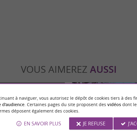
Rieux-Volvestre : une immersion unique dans
L'Hospice de la Grave, situé dans le quarti
s À moins d'une heure de ...
à Toulouse, est un ensemble architectural ...
ieux-Volvestre
31,2 km - Toulouse
VOUS AIMEREZ
AUSSI
inuant à naviguer, vous autorisez le dépôt de cookies tiers à des fi
 d'audience
. Certaines pages du site proposent des
vidéos
dont le
ormes déposent également des cookies.
EN SAVOIR PLUS
JE REFUSE
J'A