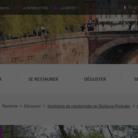
E
BLOG
LA
NEWSLETTER
LA
MÉTÉO
R
SE RESTAURER
DÉGUSTER
S
Tourisme
Découvrir
Itinéraires de randonnées en Toulouse Pyrénées