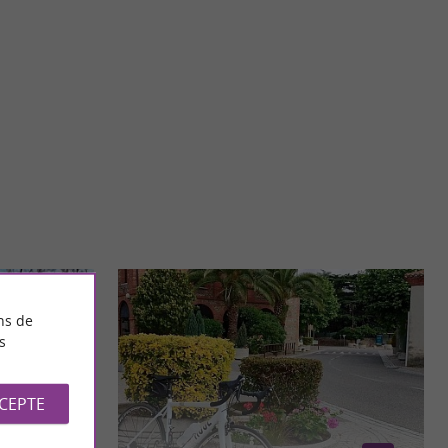
er de Saint-Cyprien
Le Jardin Raymond VI est un espace vert moderne et agréable,
situé à Toulouse, offrant une vue sur la Garonne. I ...
31,3 km - Toulouse
ns de
s
CCEPTE