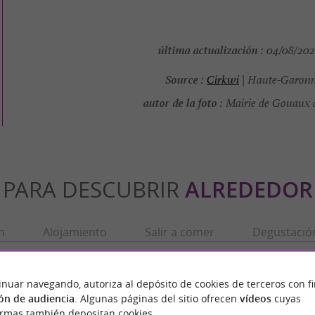
última actualización :
04/08/2026
Source :
Cirkwi
| Haute-Garonn
autor de la foto :
Mairie de Gouaux 
PARA DESCUBRIR
ALREDEDOR
n
Alojamiento
Salir a comer
Degustació
inuar navegando, autoriza al depósito de cookies de terceros con f
ón de audiencia
. Algunas páginas del sitio ofrecen
vídeos
cuyas
ormas también depositan cookies.