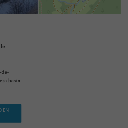
 de
-de-
tera hasta
O EN