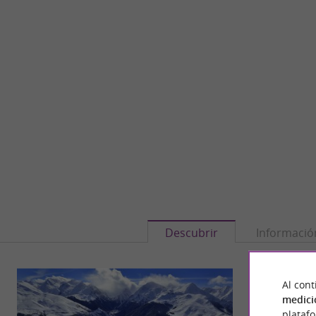
Descubrir
Informació
Al cont
medici
plataf