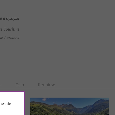
 à 05:05:21
e Tourisme
de Larboust
n
Ocio
Reunirse
ines de