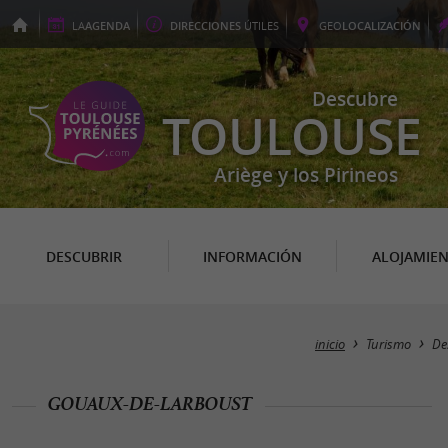
LA
AGENDA
DIRECCIONES
ÚTILES
GEO
LOCALIZACIÓN
Descubre
TOULOUSE
Ariège y los Pirineos
DESCUBRIR
INFORMACIÓN
ALOJAMIE
inicio
Turismo
De
GOUAUX-DE-LARBOUST