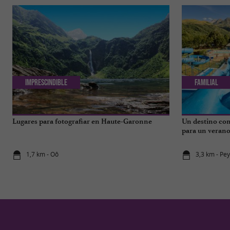
Imprescindible
Familial
Lugares para fotografiar en Haute-Garonne
Un destino com
para un verano 
los Pirineos.
1,7 km - Oô
3,3 km - Pe