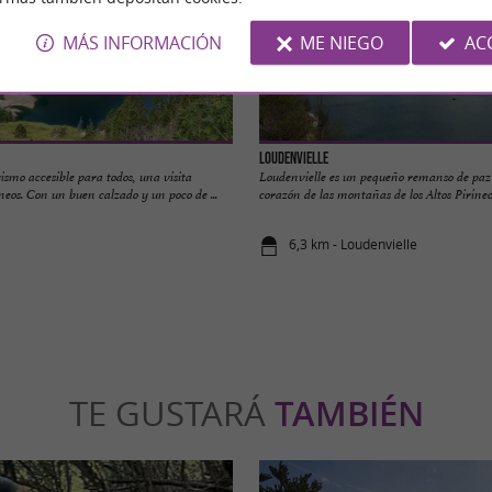
MÁS INFORMACIÓN
ME NIEGO
AC
Loudenvielle
smo accesible para todos, una visita
Loudenvielle es un pequeño remanso de paz
ineos. Con un buen calzado y un poco de ...
corazón de las montañas de los Altos Pirineos.
6,3 km - Loudenvielle
TE GUSTARÁ
TAMBIÉN