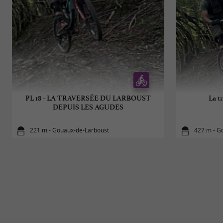
PL 18 - LA TRAVERSÉE DU LARBOUST
La t
DEPUIS LES AGUDES
221 m - Gouaux-de-Larboust
427 m - G