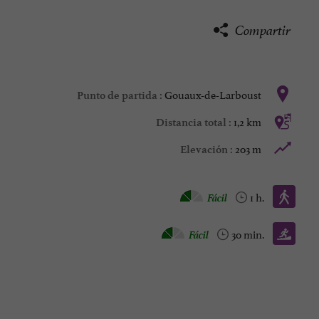
Compartir
Gouaux-de-Larboust
Punto de partida :
1,2 km
Distancia total :
203 m
Elevación :
Caminata :
Fácil
1 h.
Trail :
Fácil
30 min.