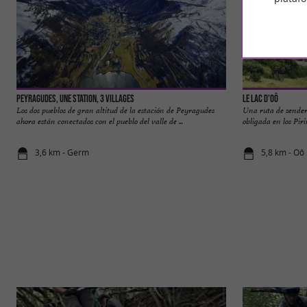
Peyragudes, une station, 3 villages
Le Lac D'Oô
Los dos pueblos de gran altitud de la estación de Peyragudes
Una ruta de senderi
ahora están conectados con el pueblo del valle de ...
obligada en los Pir
3,6 km - Germ
5,8 km - Oô