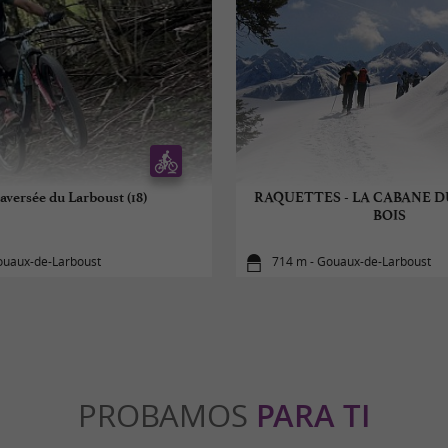
raversée du Larboust (18)
RAQUETTES - LA CABANE 
BOIS
ouaux-de-Larboust
714 m - Gouaux-de-Larboust
PROBAMOS
PARA TI