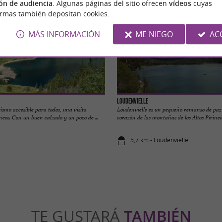
ón de audiencia
. Algunas páginas del sitio ofrecen
vídeos
cuyas
ormas también depositan cookies.
MÁS INFORMACIÓN
ME NIEGO
AC
Loudenvielle
smo accesible para todos, una visita
Loudenvielle es un pequeño remanso de paz
ineos. Con un buen calzado y un poco de ...
corazón de las montañas de los Altos Pirineos.
5,7 km - Loudenvielle
TE GUSTARÁ
TAMBIÉN