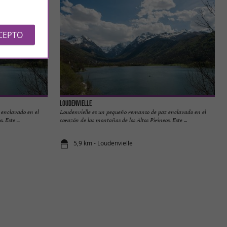
CEPTO
Loudenvielle
 enclavado en el
Loudenvielle es un pequeño remanso de paz enclavado en el
 Este ...
corazón de las montañas de los Altos Pirineos. Este ...
5,9 km - Loudenvielle