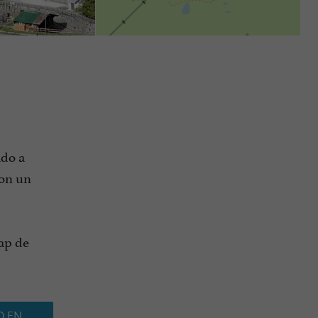
ado a
con un
Cap de
O EN