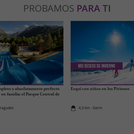
PROBAMOS
PARA TI
Mis deseos de invierno
pleto y absolutamente perfecto
Esquí con niños en los Pirineos
en familia: el Parque Central de
yragudes
4,3 km - Germ