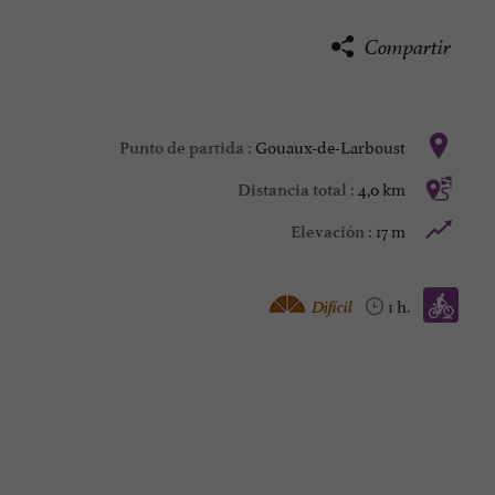
Compartir
Gouaux-de-Larboust
Punto de partida :
4,0 km
Distancia total :
17 m
Elevación :
Bicicleta de montaña :
Difícil
1 h.