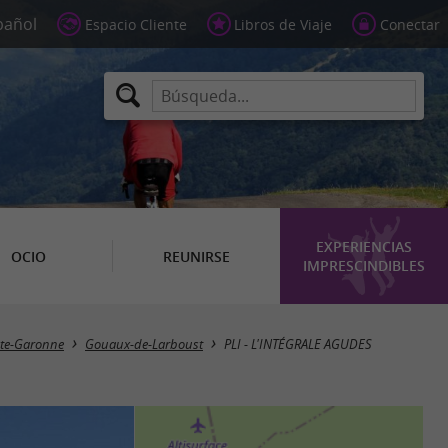
Espacio Cliente
Libros de Viaje
Conectar
EXPERIENCIAS
OCIO
REUNIRSE
IMPRESCINDIBLES
te-Garonne
Gouaux-de-Larboust
PLI - L'INTÉGRALE AGUDES