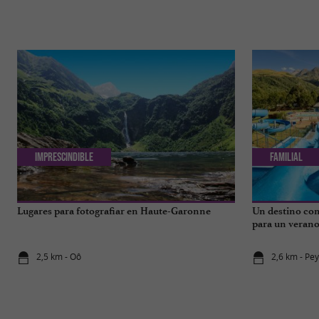
Imprescindible
Familial
Lugares para fotografiar en Haute-Garonne
Un destino com
para un verano 
los Pirineos.
2,5 km - Oô
2,6 km - Pe