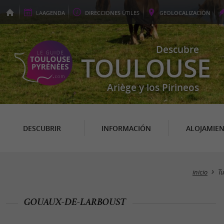
LA
AGENDA
DIRECCIONES
ÚTILES
GEO
LOCALIZACIÓN
Descubre
TOULOUSE
Ariège y los Pirineos
DESCUBRIR
INFORMACIÓN
ALOJAMIE
inicio
T
GOUAUX-DE-LARBOUST