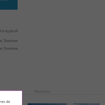
 à 05:30:28
e Tourisme
e Tourisme
n
Ocio
Reunirse
ines de