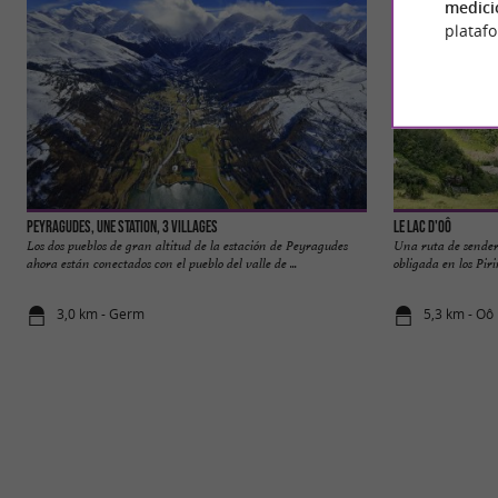
medici
plataf
Peyragudes, une station, 3 villages
Le Lac D'Oô
Los dos pueblos de gran altitud de la estación de Peyragudes
Una ruta de senderi
ahora están conectados con el pueblo del valle de ...
obligada en los Pir
3,0 km - Germ
5,3 km - Oô