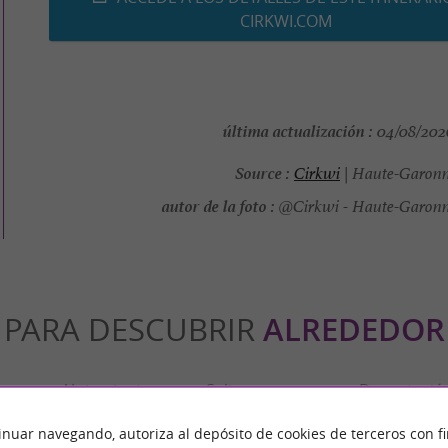
CIRKWI.COM
última actualización :
04/08/2026
Source :
Cirkwi
| Haute-Garonn
autor de la foto :
@Cirkwi - Haute-Garonn
PARA DESCUBRIR
ALREDEDOR
n
Alojamiento
Salir a comer
Degustació
inuar navegando, autoriza al depósito de cookies de terceros con f