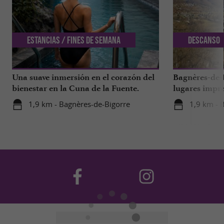
Estancias / Fines de semana
Descanso
Una suave inmersión en el corazón del
Bagnères-de-B
bienestar en la Cuna de la Fuente.
lugares impre
1,9 km - Bagnères-de-Bigorre
1,9 km - 