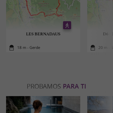
LES BERNADAUS
D6 -
18 m - Gerde
20 m - 
PROBAMOS
PARA TI