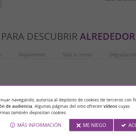
PARA DESCUBRIR
ALREDEDOR
n
Alojamiento
Salir a comer
Degustació
inuar navegando, autoriza al depósito de cookies de terceros con f
ón de audiencia
. Algunas páginas del sitio ofrecen
vídeos
cuyas
ormas también depositan cookies.
MÁS INFORMACIÓN
ME NIEGO
AC
nt de Bagnères-de-Bigorre
Tour des Jacobins