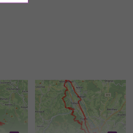
La iglesia de San Juan Bautista de Campan, situada en el
departamento de Altos Pirineos, es un monumento histórico ...
4,3 km - Campan