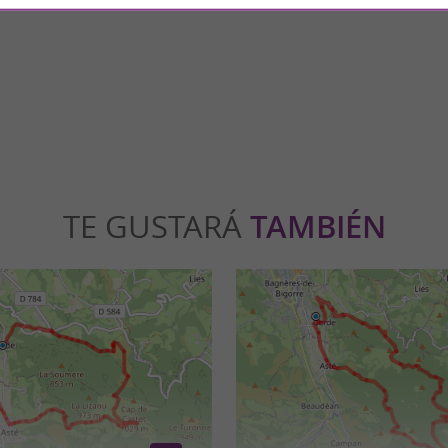
icente de Bagnères-de-Bigorre es un edificio
o monumento histórico en 1990. ...
gnères-de-Bigorre
1,9 km - Bagnères-de-Bigorre
TE GUSTARÁ
TAMBIÉN