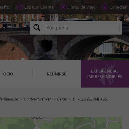
Espacio Cliente
Libros de Viaje
Conectar
EXPERIENCIAS
OCIO
REUNIRSE
IMPRESCINDIBLES
de Toulouse
Hautes-Pyrénées
Gerde
D6 - LES BERNADAUS