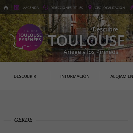
LA
AGENDA
DIRECCIONES
ÚTILES
GEO
LOCALIZACIÓN
Descubre
TOULOUSE
Ariège y los Pirineos
DESCUBRIR
INFORMACIÓN
ALOJAMIE
GERDE