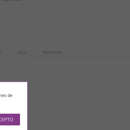
n
Ocio
Reunirse
ines de
CEPTO
Église Saint-Jean-Baptiste de Campan