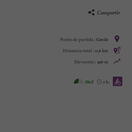
Compartir
Gerde
Punto de partida :
11,6 km
Distancia total :
396 m
Elevación :
Bicicleta de montaña :
Fácil
2 h.