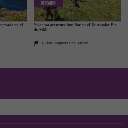
Descanso
servada en el
Vive una aventura familiar en el Tourmalet-Pic
du Midi
1,9 km - Bagnères-de-Bigorre