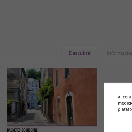
Descubrir
Informació
Al cont
medici
plataf
Bagnères-de-Bigorre
Église Saint-Vince