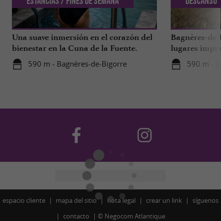
Estancias / Fines de semana
Descanso
Una suave inmersión en el corazón del
Bagnères-de-B
bienestar en la Cuna de la Fuente.
lugares impre
590 m - Bagnères-de-Bigorre
590 m - B
espacio cliente
mapa del sitio
nota legal
crear un link
síguenos
contacto
©
Negocom Atlantique