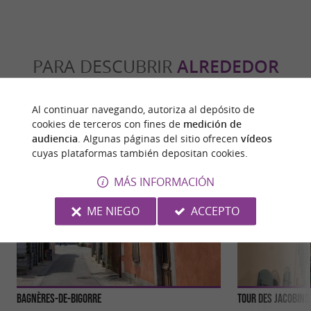
PARA DESCUBRIR
ALREDEDOR
Descubrir
Información
Alojamiento
Al continuar navegando, autoriza al depósito de
cookies de terceros con fines de
medición de
audiencia
. Algunas páginas del sitio ofrecen
vídeos
cuyas plataformas también depositan cookies.
MÁS INFORMACIÓN
ME NIEGO
ACCEPTO
Bagnères-de-Bigorre
Tour des Jacobins