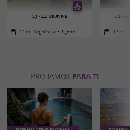
C3 - LE MONNÉ
C2 - 
11 m - Bagnères-de-Bigorre
13 m - 
PROBAMOS
PARA TI