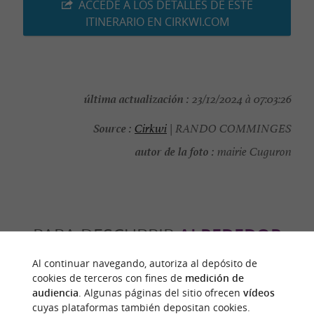
ACCEDE A LOS DETALLES DE ESTE
ITINERARIO EN CIRKWI.COM
última actualización :
23/12/2024 à 07:03:26
Source :
Cirkwi
| RANDO COMMINGES
autor de la foto :
mairie Cuguron
PARA DESCUBRIR
ALREDEDOR
Al continuar navegando, autoriza al depósito de
Descubrir
Información
Alojamiento
cookies de terceros con fines de
medición de
audiencia
. Algunas páginas del sitio ofrecen
vídeos
cuyas plataformas también depositan cookies.