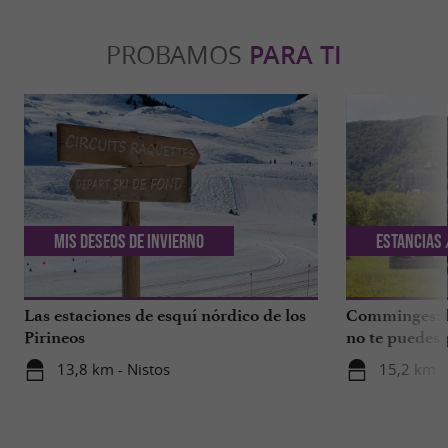
PROBAMOS
PARA TI
Mis deseos de invierno
Estancias 
Las estaciones de esquí nórdico de los
Comminges: la
Pirineos
no te puedes 
13,8 km - Nistos
15,2 km -