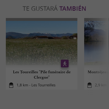
TE GUSTARÁ
TAMBIÉN
Les Toureilles "Pile funéraire de
Montréjeau 
Clergue"
1,8 km - Les Tourreilles
2,9 km 