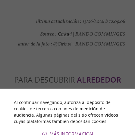
última actualización :
13/06/2026 à 12:09:08
Source :
Cirkwi
| RANDO COMMINGES
autor de la foto :
@Cirkwi - RANDO COMMINGES
PARA DESCUBRIR
ALREDEDOR
Descubrir
Información
Alojamiento
Al continuar navegando, autoriza al depósito de
cookies de terceros con fines de
medición de
audiencia
. Algunas páginas del sitio ofrecen
vídeos
cuyas plataformas también depositan cookies.
MÁS INFORMACIÓN