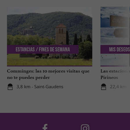
Estancias / Fines de semana
Mis deseos
Comminges: las 10 mejores visitas que
Las estacione
no te puedes perder
Pirineos
3,8 km - Saint-Gaudens
22,4 km -