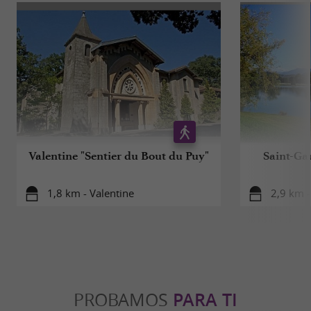
Valentine "Sentier du Bout du Puy"
Saint-Ga
1,8 km - Valentine
2,9 km -
PROBAMOS
PARA TI