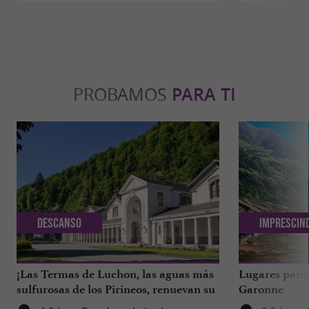
PROBAMOS
PARA TI
Descanso
Imprescin
¡Las Termas de Luchon, las aguas más
Lugares para 
sulfurosas de los Pirineos, renuevan su
Garonne
imagen!