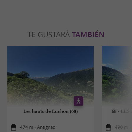
TE GUSTARÁ
TAMBIÉN
Les hauts de Luchon (68)
68 - LE
474 m - Antignac
490 m -