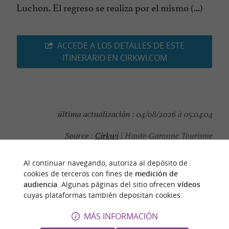
Luchon. El regreso se realiza por el mismo (...)
ACCEDE A LOS DETALLES DE ESTE
ITINERARIO EN CIRKWI.COM
última actualización :
04/08/2026 à 05:04:04
Source :
Cirkwi
| Haute-Garonne Tourisme
autor de la foto :
Les Cocons Pyrénéens
Al continuar navegando, autoriza al depósito de
cookies de terceros con fines de
medición de
audiencia
. Algunas páginas del sitio ofrecen
vídeos
cuyas plataformas también depositan cookies.
PARA DESCUBRIR
ALREDEDOR
MÁS INFORMACIÓN