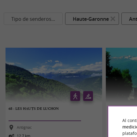
Tipo de senderos...
Haute-Garonne
Ant
68 - LES HAUTS DE LUCHON
13 - CHEMIN D
Al cont
medici
Antignac
Antignac
plataf
12,7 km
4,6 km