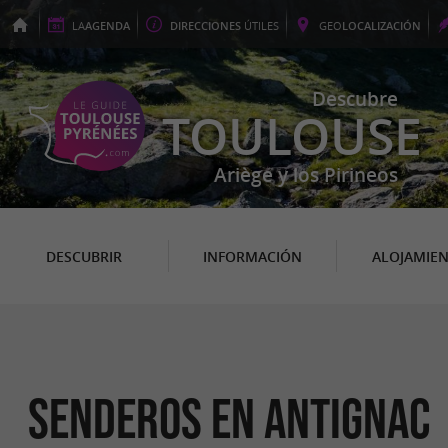
LA
AGENDA
DIRECCIONES
ÚTILES
GEO
LOCALIZACIÓN
Descubre
TOULOUSE
Ariège y los Pirineos
DESCUBRIR
INFORMACIÓN
ALOJAMIE
senderos en Antignac