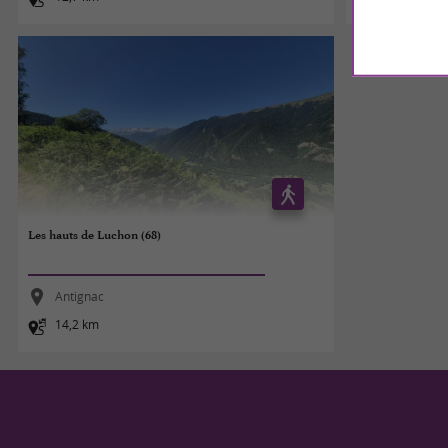
Les hauts de Luchon (68)
Antignac
14,2 km