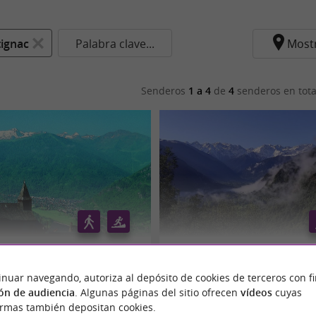
ignac
Palabra clave...
Most
Senderos
1 a 4
de
4
senderos en tota
U BOIS DE SALLES
67 - CHEMIN DES CAVALIERS
inuar navegando, autoriza al depósito de cookies de terceros con f
ón de audiencia
. Algunas páginas del sitio ofrecen
vídeos
cuyas
Antignac
ormas también depositan cookies.
13,8 km