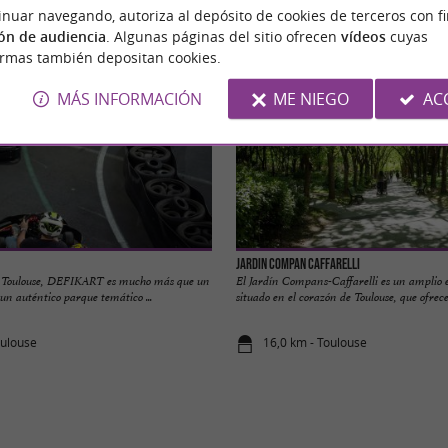
n
Alojamiento
Salir a comer
Degustació
inuar navegando, autoriza al depósito de cookies de terceros con f
ón de audiencia
. Algunas páginas del sitio ofrecen
vídeos
cuyas
ormas también depositan cookies.
MÁS INFORMACIÓN
ME NIEGO
AC
Jardin Compan Caffarelli
de Toulouse, DEFIKART es mucho más que un
El Jardín Compans-Caffarelli es un amplio 
 un auténtico parque temático ...
situado en el corazón de Toulouse, que ofrece 
oulouse
16,0 km - Toulouse