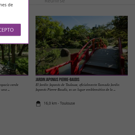
n
Ocio
Reunirse
ines de
CEPTO
Jardin japonais Pierre-Baudis
espacio verde
El Jardín Japonés de Toulouse, oficialmente llamado Jardín
una ...
Japonés Pierre-Baudis, es un lugar emblemático de la ...
16,0 km - Toulouse