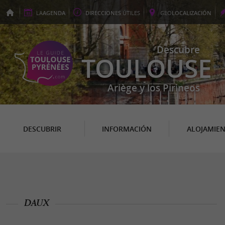
LA
AGENDA
DIRECCIONES
ÚTILES
GEO
LOCALIZACIÓN
Descubre
TOULOUSE
Ariège y los Pirineos
DESCUBRIR
INFORMACIÓN
ALOJAMIE
DAUX