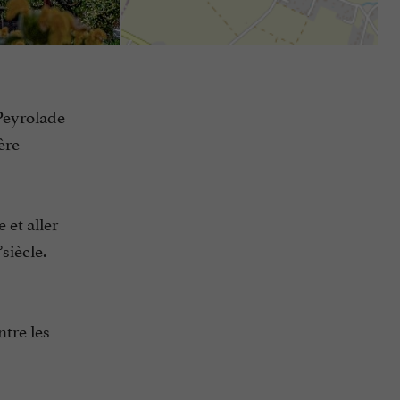
Peyrolade
ère
 et aller
siècle.
ntre les