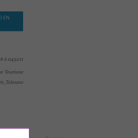
O EN
 à 04:52:11
e Tourisme
s_Tolosans