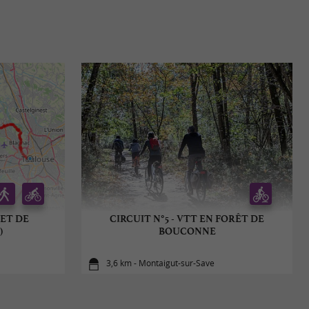
RET DE
CIRCUIT N°5 - VTT EN FORÊT DE
)
BOUCONNE
3,6 km - Montaigut-sur-Save