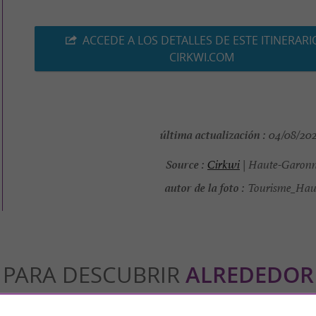
ACCEDE A LOS DETALLES DE ESTE ITINERARI
CIRKWI.COM
última actualización :
04/08/2026
Source :
Cirkwi
| Haute-Garonn
autor de la foto :
Tourisme_Haut
PARA DESCUBRIR
ALREDEDOR