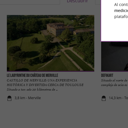
Descubrir
Informació
Al cont
medici
plataf
Le Labyrinthe du Château de Merville
DefiKart
CASTILLO DE MERVILLE: UNA EXPERIENCIA
Situado al norte 
HISTÓRICA Y DIVERTIDA CERCA DE TOULOUSE
complejo de ocio: es
Situado a tan solo 20 kilómetros de ...
3,8 km - Merville
14,3 km - T