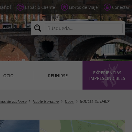
Espacio Cliente
Libros de Viaje
Conectar
EXPERIENCIAS
OCIO
REUNIRSE
IMPRESCINDIBLES
neos de Toulouse
Haute-Garonne
Daux
BOUCLE DE DAUX