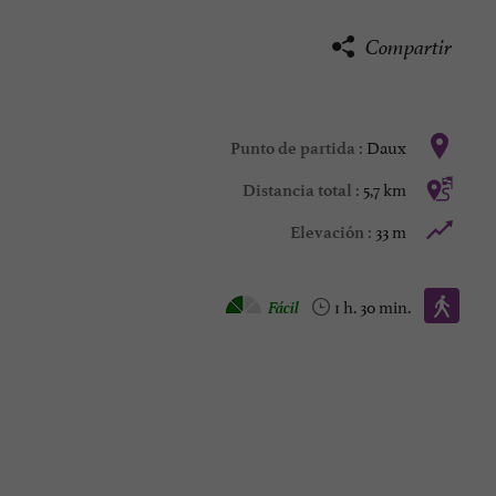
Compartir
Daux
Punto de partida :
5,7 km
Distancia total :
33 m
Elevación :
Caminata :
Fácil
1 h. 30 min.