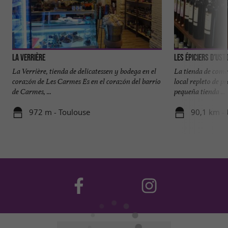
La Verrière
Les Épiciers d'Ust
La Verrière, tienda de delicatessen y bodega en el
La tienda de come
corazón de Les Carmes Es en el corazón del barrio
local repleto de p
de Carmes, ...
pequeña tienda ...
972 m - Toulouse
90,1 km -