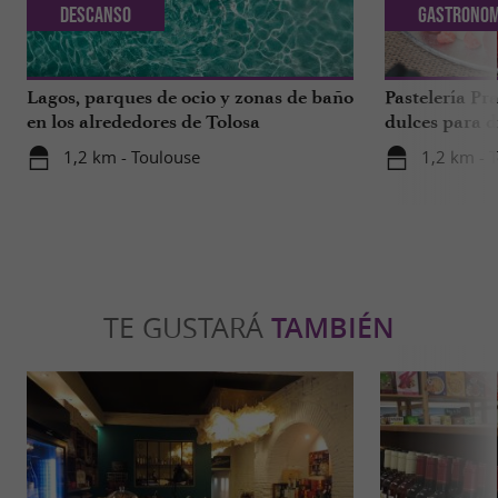
Descanso
Gastronom
Lagos, parques de ocio y zonas de baño
Pastelería Pra
en los alrededores de Tolosa
dulces para d
a 1 hora de T
1,2 km - Toulouse
1,2 km - 
TE GUSTARÁ
TAMBIÉN