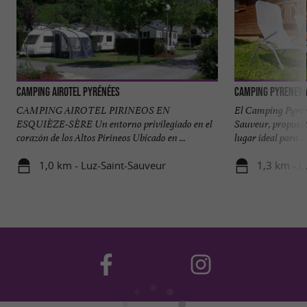
Camping Airotel Pyrénées
Camping PYRENEVA
CAMPING AIROTEL PIRINEOS EN
El Camping Pyréné
ESQUIÈZE-SÈRE Un entorno privilegiado en el
Sauveur, propuest
corazón de los Altos Pirineos Ubicado en ...
lugar ideal para ...
1,0 km - Luz-Saint-Sauveur
1,3 km - L