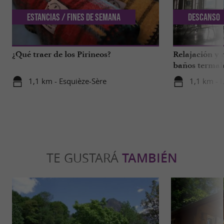
Estancias / Fines de semana
Descanso
¿Qué traer de los Pirineos?
Relajación y 
baños termal
1,1 km - Esquièze-Sère
1,1 km - 
TE GUSTARÁ
TAMBIÉN