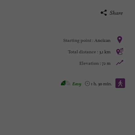
Share
Ancizan
Starting point :
3,1 km
Total distance :
72 m
Elevation :
Walking :
Easy
1 h. 30 min.