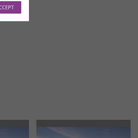
ACCEPT
Guchen
nown as the Saint-
Guchen is a charming village located in the Hautes-Pyrénées,
ing ...
in the Pays d'Aure. Geography and location Guchen is ...
10,1 km - Guchen