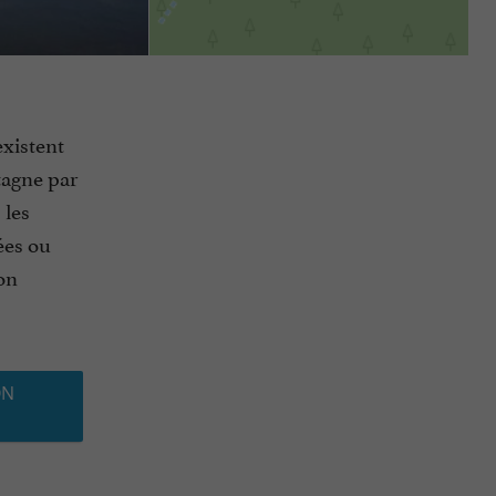
existent
tagne par
 les
ées ou
ion
ON