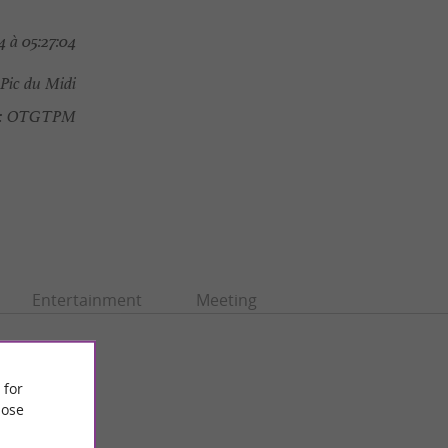
 à 05:27:04
Pic du Midi
:
OTGTPM
Entertainment
Meeting
 for
ose