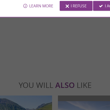
LEARN MORE
I REFUSE
I 
Chapelle Saint-Exupère d'Arreau
f the Aure and Louron valleys, crossed by
The Saint-Exupère d'Arreau Chapel, also k
as an important administrative and ...
Exupère d'Arreau Church, is a religious build
reau
7,6 km - Arreau
YOU WILL
ALSO
LIKE