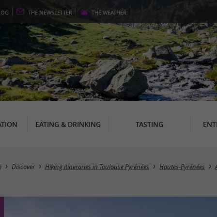
LOG
THE
NEWSLETTER
THE
WEATHER
TION
EATING & DRINKING
TASTING
ENT
m
Discover
Hiking itineraries in Toulouse Pyrénées
Hautes-Pyrénées