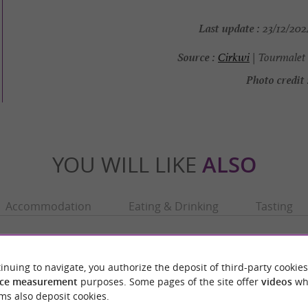
Last update :
23/12/2024
Source :
Cirkwi
| Tourmalet 
Photo credit 
YOU WILL LIKE
ALSO
Accommodation
Eating & Drinking
Tasting
inuing to navigate, you authorize the deposit of third-party cookies
ce measurement
purposes. Some pages of the site offer
videos
wh
ms also deposit cookies.