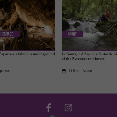
 Heritage
Sport
Esparros, a fabulous underground
La Gourgue d’Asque: a fantastic hi
of the Pyrenees rainforest!
sparros
11,5 km - Asque