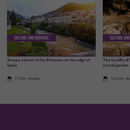
Culture and Heritage
Culture and
Arreau, a jewel of the Pyrenees on the edge of
The Gouffre d'
Spain
crystal garden
7,7 km - Arreau
10,5 km - E