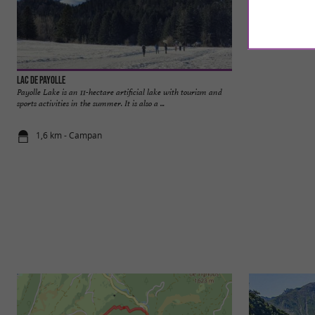
Lac de Payolle
Arreau
Payolle Lake is an 11-hectare artificial lake with tourism and
At the confluence o
sports activities in the summer. It is also a ...
the Neste, Arreau w
1,6 km - Campan
7,5 km - Ar