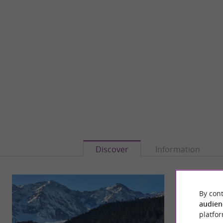
Discover
Information
By cont
audien
platfor