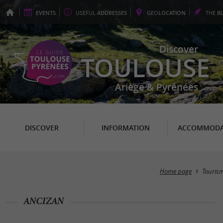
EVENTS
USEFUL
ADDRESSES
GEO
LOCATION
THE
B
Discover
TOULOUSE
Ariège & Pyrénées
DISCOVER
INFORMATION
ACCOMMODA
Home page
Touris
ANCIZAN