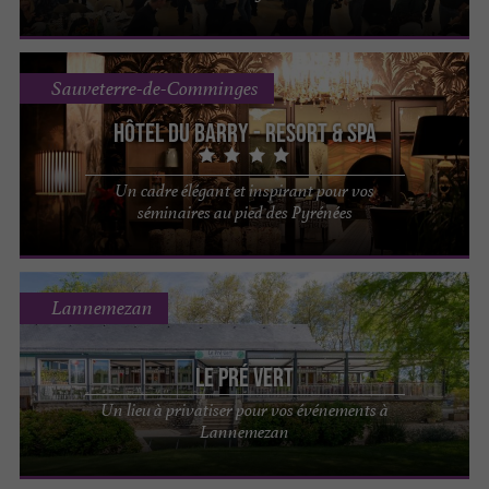
Sauveterre-de-Comminges
Hôtel du Barry - Resort & Spa
Un cadre élégant et inspirant pour vos
séminaires au pied des Pyrénées
Lannemezan
Le Pré Vert
Un lieu à privatiser pour vos événements à
Lannemezan