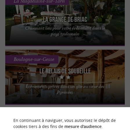
La Magdelaine-sur-Tarn
La Grange de Briac
Charmant lieu pour votre évènement dans le
pays toulousain
Boulogne-sur-Gesse
Le Relais de Soubeille
Événements privés dans un gîte au cœur des
Pyrénées
Saint-Gaudens
En continuant à naviguer, vous autorisez le dépôt de
cookies tiers à des fins de
mesure d'audience
.