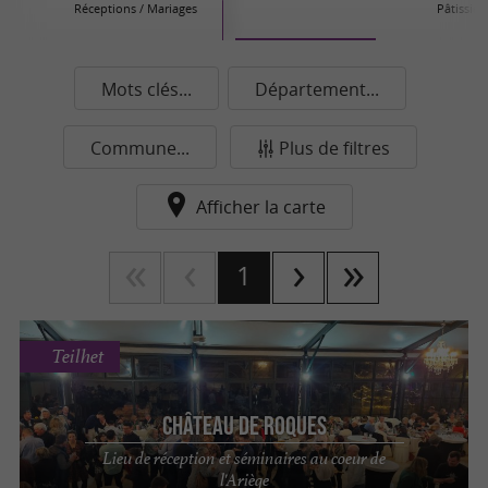
Réceptions / Mariages
Pâtissier
Mots clés...
Département...
Commune...
Plus de filtres
Afficher la carte
1
Teilhet
Château de Roques
Lieu de réception et séminaires au coeur de
l'Ariège