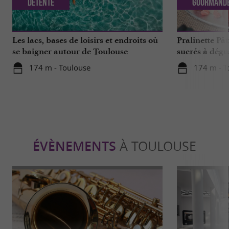
Détente
Gourmand
Les lacs, bases de loisirs et endroits où
Pralinette Pât
se baigner autour de Toulouse
sucrés à dégu
de Toulouse
174 m - Toulouse
174 m - T
ÉVÈNEMENTS
À TOULOUSE