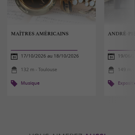
MAÎTRES AMÉRICAINS
ANDRÉ-PI
17/10/2026 au 18/10/2026
19/06/2
132 m - Toulouse
149 m -
Musique
Exposit