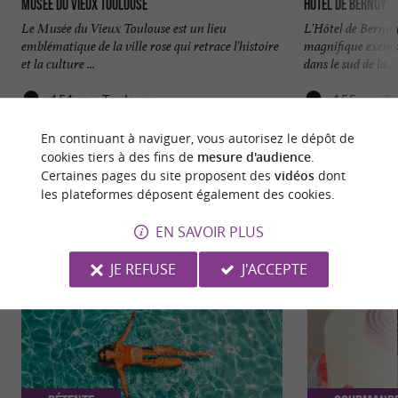
Musée du Vieux Toulouse
Hôtel de Bernuy
Le Musée du Vieux Toulouse est un lieu
L'Hôtel de Bernuy,
emblématique de la ville rose qui retrace l'histoire
magnifique exempl
et la culture ...
dans le sud de la ...
151 m - Toulouse
155 m - T
En continuant à naviguer, vous autorisez le dépôt de
cookies tiers à des fins de
mesure d'audience
.
Certaines pages du site proposent des
vidéos
dont
les plateformes déposent également des cookies.
NOUS AVONS TESTÉ
POUR VOUS
EN SAVOIR PLUS
JE REFUSE
J'ACCEPTE