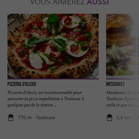
VOUS AIMEREZ
AUSSI
Pizzeria d'Alexis
Mesdames
Pizzeria d’Alexis, un incontournable pour
Mesdames, Le café
savourer la pizza napolitaine à Toulouse À
Toulouse-Pyrénées
quelques pas de la station ...
voilà ce que vous ..
770 m - Toulouse
5,6 km - L