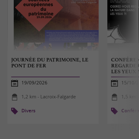
JOURNÉE DU PATRIMOINE, LE
CONFÉREN
PONT DE FER
REGARDER
LES YEUX ?
19/09/2026
15/10/
1,2 km - Lacroix-Falgarde
1,5 km -
Divers
Confér