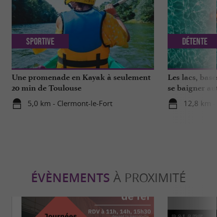
Sportive
Détente
Une promenade en Kayak à seulement
Les lacs, base
20 min de Toulouse
se baigner au
5,0 km - Clermont-le-Fort
12,8 km -
ÉVÈNEMENTS
À PROXIMITÉ