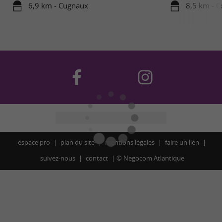
6,9 km - Cugnaux
8,5 km - C
espace pro
plan du site
mentions légales
faire un lien
suivez-nous
contact
©
Negocom Atlantique