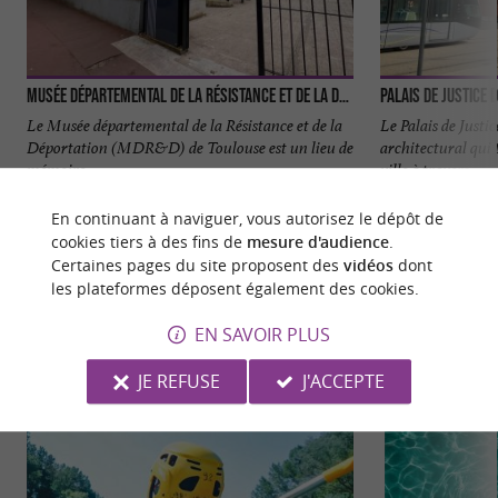
Musée Départemental de la Résistance et de la Déportation
Palais de justice 
Le Musée départemental de la Résistance et de la
Le Palais de Justi
Déportation (MDR&D) de Toulouse est un lieu de
architectural qui 
mémoire ...
ville à travers ...
11,7 km - Toulouse
11,8 km -
En continuant à naviguer, vous autorisez le dépôt de
cookies tiers à des fins de
mesure d'audience
.
Certaines pages du site proposent des
vidéos
dont
les plateformes déposent également des cookies.
EN SAVOIR PLUS
NOUS AVONS TESTÉ
POUR VOUS
JE REFUSE
J'ACCEPTE