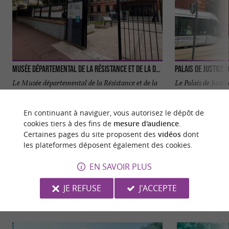
Musée Départemental de la Résistance et de la Déportation
Palais de justice 
Le Musée départemental de la Résistance et de la
Le Palais de Justi
Déportation (MDR&D) de Toulouse est un lieu de
architectural qui 
mémoire ...
ville à travers ...
En continuant à naviguer, vous autorisez le dépôt de
cookies tiers à des fins de
mesure d'audience
.
10,3 km - Toulouse
10,6 km -
Certaines pages du site proposent des
vidéos
dont
les plateformes déposent également des cookies.
EN SAVOIR PLUS
JE REFUSE
J'ACCEPTE
NOUS AVONS TESTÉ
POUR VOUS