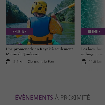
Sportive
Détente
Une promenade en Kayak à seulement
Les lacs, base
20 min de Toulouse
se baigner au
5,2 km - Clermont-le-Fort
11,6 km -
ÉVÈNEMENTS
À PROXIMITÉ