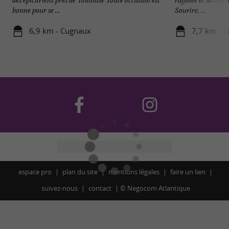
bonne pour se ...
Sourire, ...
6,9 km - Cugnaux
7,7 km - C
espace pro
plan du site
mentions légales
faire un lien
suivez-nous
contact
©
Negocom Atlantique