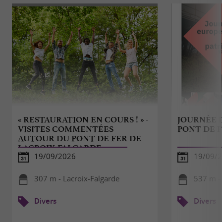
« RESTAURATION EN COURS ! » -
JOURNÉE D
VISITES COMMENTÉES
PONT DE 
AUTOUR DU PONT DE FER DE
LACROIX-FALGARDE
19/09/2026
19/09/
307 m - Lacroix-Falgarde
537 m -
Divers
Divers