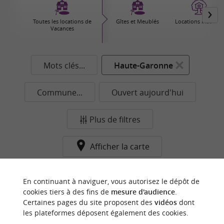
Toutes les locations de
Gîtes et Meublés
Locations Insolites
Vacances
Mots clés...
Haute-Garonne
Commune...
Ouvert aujourd'hui
Plus de filtres
Afficher la carte
Aucun résultat dans cette catégorie pour cette
En continuant à naviguer, vous autorisez le dépôt de
commune pour le moment...
cookies tiers à des fins de
mesure d'audience
.
Certaines pages du site proposent des
vidéos
dont
les plateformes déposent également des cookies.