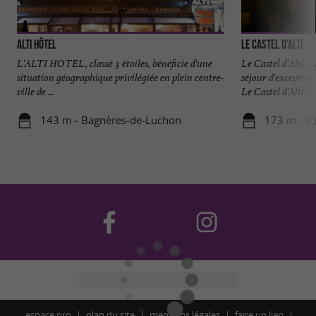
Alti Hôtel
Le Castel d'Alti
L'ALTI HOTEL, classé 3 étoiles, bénéficie d'une
Le Castel d'Alti : 
situation géographique privilégiée en plein centre-
séjour d'exception
ville de ...
Le Castel d'Alti ...
143 m - Bagnères-de-Luchon
173 m - B
espace pro
plan du site
mentions légales
faire un lien