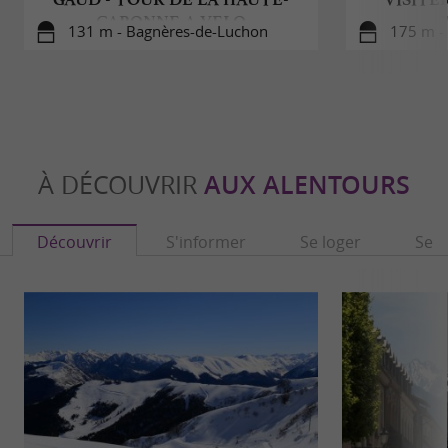
GARONNE A VELO
131 m - Bagnères-de-Luchon
175 m -
À DÉCOUVRIR
AUX ALENTOURS
Découvrir
S'informer
Se loger
Se r