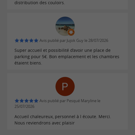
distribution des couloirs.
Avant ou après les activités, le
jardin
d’agrément vous invite à une pause dans un
cadre calme et verdoyant typique de l’esprit
familial du lieu.
Avis publié par Jujok Guy le 28/07/2026
Super accueil et possibilité d’avoir une place de
À deux pas des célèbres Thermes de
parking pour 5€. Bon emplacement et les chambres
Luchon
étaient biens.
Séjourner à l’
, c’est profiter d’un
Hôtel Céleste
,
accès privilégié aux Thermes de Luchon
situés à quelques minutes à pied.
Réputées depuis l’Antiquité pour les bienfaits
Avis publié par Pesqué Maryline le
25/07/2026
de leurs eaux sulfurées, les thermes proposent
Accueil chaleureux, personnel à l écoute. Merci.
des
(ORL, rhumatologie), mais
cures thermales
Nous reviendrons avec plaisir
aussi un
entièrement
espace bien-être