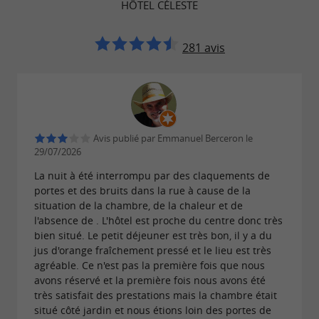
HÔTEL CÉLESTE
se ressourcer
Dans la tradition des maisons familiales, l’
Hôtel
281 avis
met un point d’honneur à proposer une
Céleste
.
cuisine simple, saine et faite maison
Au déjeuner comme au dîner, vous pourrez
savourer des
, souvent
plats préparés avec soin
Avis publié par Emmanuel Berceron le
cuits à la vapeur pour préserver les saveurs.
29/07/2026
,
ou
La nuit à été interrompu par des claquements de
Demi-pension
pension complète
panier
portes et des bruits dans la rue à cause de la
: chacun choisit la formule qui lui
repas
situation de la chambre, de la chaleur et de
l'absence de . L'hôtel est proche du centre donc très
convient.
bien situé. Le petit déjeuner est très bon, il y a du
La
, avec sa cheminée et son
jus d'orange fraîchement pressé et le lieu est très
salle de restaurant
agréable. Ce n'est pas la première fois que nous
ambiance conviviale, est aussi l’endroit parfait
avons réservé et la première fois nous avons été
pour profiter d’un petit-déjeuner qui vous
très satisfait des prestations mais la chambre était
situé côté jardin et nous étions loin des portes de
aidera à passer une belle journée.