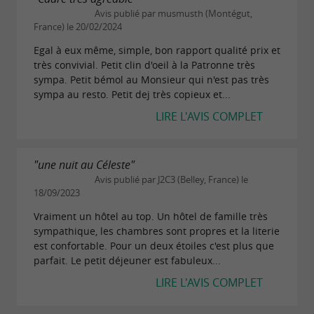
Avis publié par musmusth (Montégut,
Une situation privilégiée pour découvrir
France) le 20/02/2024
les Pyrénées
Egal à eux même, simple, bon rapport qualité prix et
très convivial. Petit clin d'oeil à la Patronne très
Les atouts de l’Hôtel Céleste 2* :
sympa. Petit bémol au Monsieur qui n'est pas très
au cœur du centre-ville.
sympa au resto. Petit dej très copieux et...
Hôtel familial
LIRE L'AVIS COMPLET
À quelques minutes des
Thermes de
.
Luchon
À 350 m de la télécabine
"une nuit au Céleste"
Luchon-
Avis publié par J2C3 (Belley, France) le
.
Superbagnères
18/09/2023
À moins de 20 km des stations de Luchon
Vraiment un hôtel au top. Un hôtel de famille très
sympathique, les chambres sont propres et la literie
Superbagnères,
et
Bourg d’oueil, du Mourtis
est confortable. Pour un deux étoiles c'est plus que
de
sans oublier les grands sites
Peyragudes
parfait. Le petit déjeuner est fabuleux...
pyrénéens.
LIRE L'AVIS COMPLET
Proche de toutes les
: ski,
activités