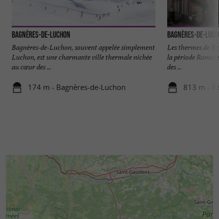
Bagnères-de-Luchon
Bagnères-de-Luc
Bagnères-de-Luchon, souvent appelée simplement
Les thermes de B
Luchon, est une charmante ville thermale nichée
la période Romaine
au cœur des ...
des ...
174 m - Bagnères-de-Luchon
813 m - B