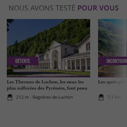
NOUS AVONS TESTÉ
POUR VOUS
Détente
Incontour
Les Thermes de Luchon, les eaux les
Les spots ph
plus sulfurées des Pyrénées, font peau
neuve !
212 m - Bagnères-de-Luchon
7,1 km - 