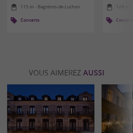
115 m - Bagnères-de-Luchon
124 m -
Concerts
Concert
VOUS AIMEREZ
AUSSI