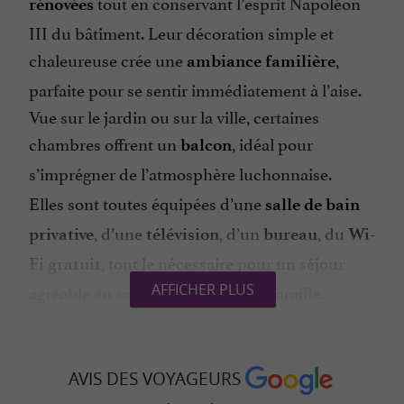
tout en conservant l’esprit Napoléon
rénovées
III du bâtiment. Leur décoration simple et
chaleureuse crée une
,
ambiance familière
parfaite pour se sentir immédiatement à l’aise.
Vue sur le jardin ou sur la ville, certaines
chambres offrent un
, idéal pour
balcon
s’imprégner de l’atmosphère luchonnaise.
Elles sont toutes équipées d’une
salle de bain
, d’une
, d’un
, du
privative
télévision
bureau
Wi-
, tout le nécessaire pour un séjour
Fi gratuit
agréable en solo, en couple ou en famille.
AFFICHER PLUS
Une chambre en rez-de-chaussée est également
adaptée aux personnes à mobilité réduite.
AVIS DES VOYAGEURS
Un restaurant maison et un jardin pour