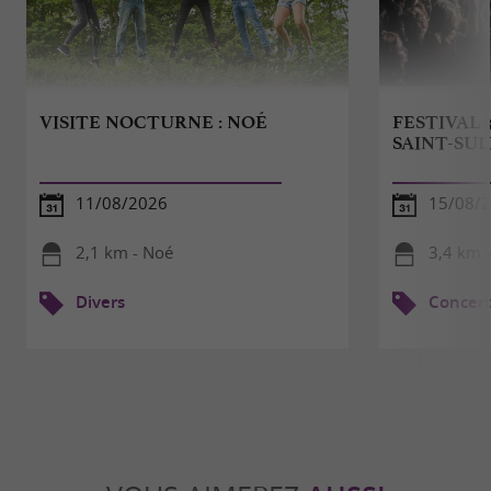
VISITE NOCTURNE : NOÉ
FESTIVAL 3
SAINT-SUL
11/08/2026
15/08/
2,1 km - Noé
3,4 km -
Divers
Concert