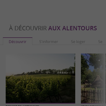
À DÉCOUVRIR
AUX ALENTOURS
Découvrir
S'informer
Se loger
Se r