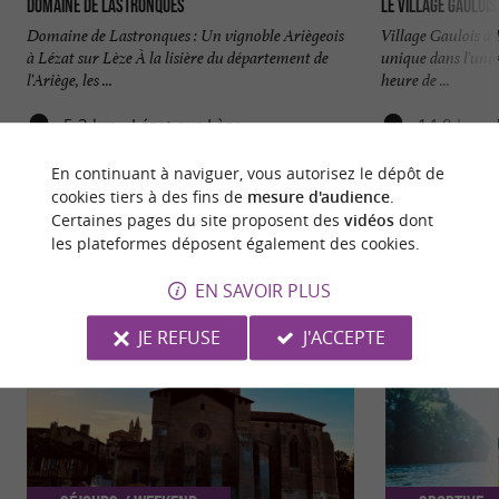
Domaine de Lastronques
Le Village Gaulois
Domaine de Lastronques : Un vignoble Ariègeois
Village Gaulois à
à Lézat sur Lèze À la lisière du département de
unique dans l'uni
l'Ariège, les ...
heure de ...
5,3 km - Lézat-sur-Lèze
14,8 km - 
En continuant à naviguer, vous autorisez le dépôt de
cookies tiers à des fins de
mesure d'audience
.
Certaines pages du site proposent des
vidéos
dont
les plateformes déposent également des cookies.
NOUS AVONS TESTÉ
POUR VOUS
EN SAVOIR PLUS
JE REFUSE
J'ACCEPTE