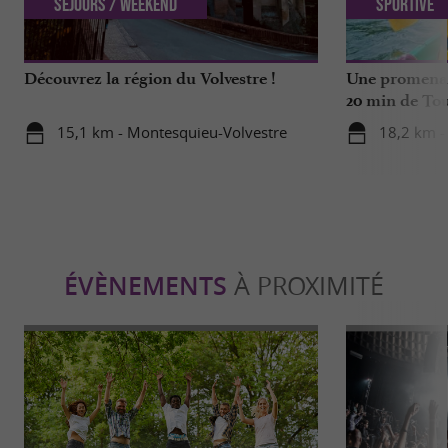
Séjours / Weekend
Sportive
Découvrez la région du Volvestre !
Une promenad
20 min de To
15,1 km - Montesquieu-Volvestre
18,2 km -
ÉVÈNEMENTS
À PROXIMITÉ