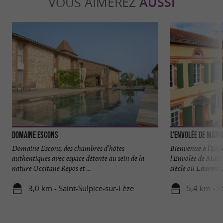
VOUS AIMEREZ
AUSSI
Domaine Escons
L'Envolée de Math
Domaine Escons, des chambres d’hôtes
Bienvenue à l'Env
authentiques avec espace détente au sein de la
l'Envolée de Math
nature Occitane Repos et ...
siècle où Laurent .
3,0 km - Saint-Sulpice-sur-Lèze
5,4 km - L