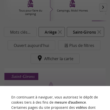
Tous pour faire du
Campings, Mobil Homes
Camping
camping
Nat
Mots clés...
Ariège
Saint-Girons
Ouvert aujourd'hui
Plus de filtres
Afficher la carte
Saint-Girons
En continuant à naviguer, vous autorisez le dépôt de
Parc de Palétès
cookies tiers à des fins de
mesure d'audience
.
Certaines pages du site proposent des
vidéos
dont