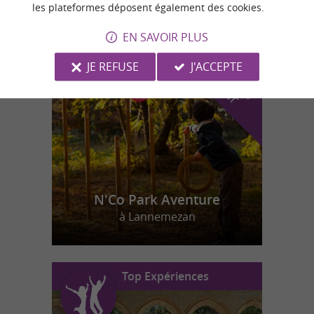
les plateformes déposent également des cookies.
EN SAVOIR PLUS
n
o
t
e
c
o
u
p
e
c
o
e
u
r
d
r
JE REFUSE
J'ACCEPTE
N'Co Park Aventure
à Lannemezan
Top Expériences