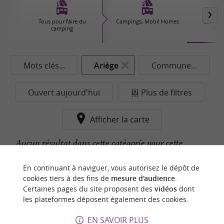
Tous pour faire du
Campings, Mobil Homes
Camping
camping
Nat
Mots clés...
Ariège
Commune...
Ouvert aujourd'hui
Plus de filtres
Afficher la carte
Aucun résultat dans cette catégorie pour cette
commune pour le moment...
En continuant à naviguer, vous autorisez le dépôt de
cookies tiers à des fins de
mesure d'audience
.
Certaines pages du site proposent des
vidéos
dont
n
o
t
e
c
o
u
p
e
c
o
e
u
les plateformes déposent également des cookies.
r
d
r
EN SAVOIR PLUS