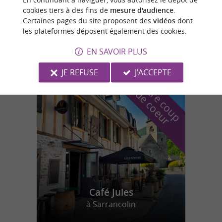
cookies tiers à des fins de
mesure d'audience
.
Certaines pages du site proposent des
vidéos
dont
L'ISBA - Boutique
les plateformes déposent également des cookies.
EN SAVOIR PLUS
JE REFUSE
J'ACCEPTE
n
o
t
e
c
o
u
p
e
c
o
e
u
r
d
r
Café Jules
à Sarrancolin