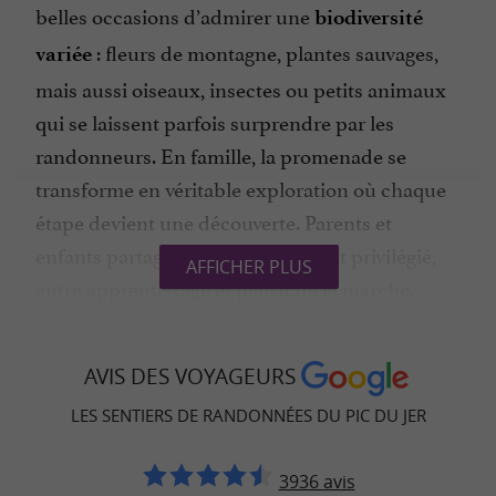
belles occasions d’admirer une
biodiversité
: fleurs de montagne, plantes sauvages,
variée
mais aussi oiseaux, insectes ou petits animaux
qui se laissent parfois surprendre par les
randonneurs. En famille, la promenade se
transforme en véritable exploration où chaque
étape devient une découverte. Parents et
enfants partagent ainsi un moment privilégié,
AFFICHER PLUS
entre apprentissage et plaisir de la marche.
Un sommet aux panoramas
AVIS DES VOYAGEURS
spectaculaires
LES SENTIERS DE RANDONNÉES DU PIC DU JER
Arrivé en haut, le spectacle est saisissant :
un
s’ouvre sur Lourdes, la
panorama à 360°
3936 avis