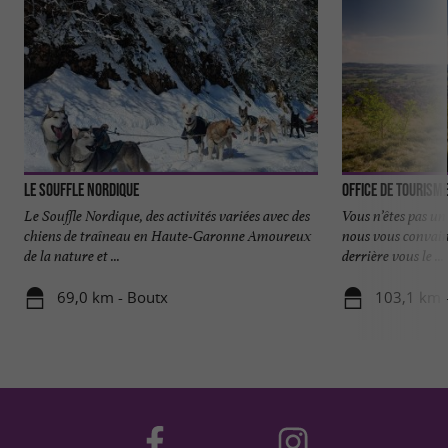
Le Souffle Nordique
Office de tourism
Le Souffle Nordique, des activités variées avec des
Vous n’êtes pas un
chiens de traîneau en Haute-Garonne Amoureux
nous vous convainc
de la nature et ...
derrière vous le ...
69,0 km - Boutx
103,1 km -