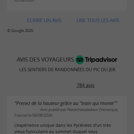
rendre sur la
billetterie officielle
.
02/08/2026
ECRIRE UN AVIS
LIRE TOUS LES AVIS
© Google 2026
AVIS DES VOYAGEURS
LES SENTIERS DE RANDONNÉES DU PIC DU JER
784 avis
"Prenez de la hauteur grâce au "train qui monte""
Avis publié par Natachabaladeur (Venerque,
France) le 04/08/2026
L'expérience unique dans les Pyrénées d'un très
vieux funiculaire au sommet duquel vous