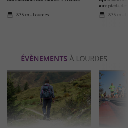
aux pieds des
875 m - Lourdes
875 m - L
ÉVÈNEMENTS
À LOURDES