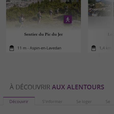
Sentier du Pic du Jer
Lou
11 m - Aspin-en-Lavedan
1,4 km 
À DÉCOUVRIR
AUX ALENTOURS
Découvrir
S'informer
Se loger
Se r