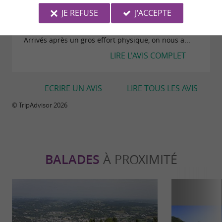
Le Pic du Jer et sa vue 360° valent vraiment le
JE REFUSE
J'ACCEPTE
détour et le prix du funiculaire. Gros bémol en
revanche pour le point de restauration au sommet.
Arrivés après un gros effort physique, on nous a...
LIRE L'AVIS COMPLET
ECRIRE UN AVIS
LIRE TOUS LES AVIS
© TripAdvisor 2026
BALADES
À PROXIMITÉ