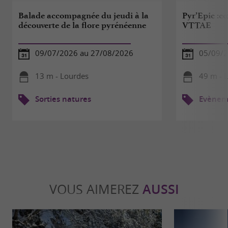
Balade accompagnée du jeudi à la
Pyr’Epic :c
découverte de la flore pyrénéenne
VTTAE
09/07/2026 au 27/08/2026
05/09/2
13 m - Lourdes
49 m - 
Sorties natures
Evèneme
VOUS AIMEREZ
AUSSI