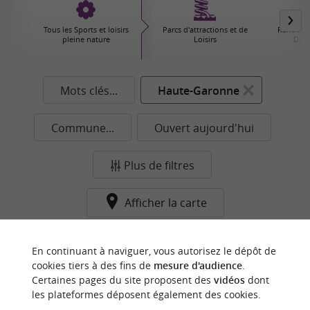
Tous les Sports et loisirs
Parcs d'attractions et de
Randonné
pleine nature
Loisirs
Déco
Mots clés...
Haute-Garonne
Commune...
Ouvert aujourd'hui
Plus de filtres
Afficher la carte
Aucun résultat dans cette catégorie pour cette
En continuant à naviguer, vous autorisez le dépôt de
commune pour le moment...
cookies tiers à des fins de
mesure d'audience
.
Certaines pages du site proposent des
vidéos
dont
les plateformes déposent également des cookies.