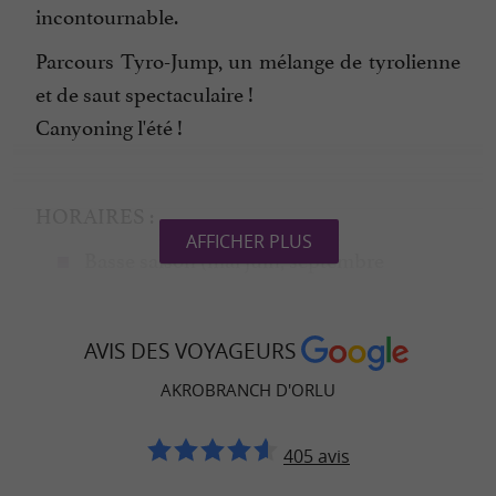
incontournable.
Parcours Tyro-Jump
, un mélange de tyrolienne
et de saut spectaculaire !
Canyoning l'été !
HORAIRES :
AFFICHER PLUS
Basse saison (mai juin, septembre
octobre) que les week-end et jours feriés 13h-
18h
AVIS DES VOYAGEURS
juillet août : 10h-19h00
AKROBRANCH D'ORLU
UN PARC ACCROBRANCHE POUR TOUS LES
405 avis
ÂGES EN ARIÈGE