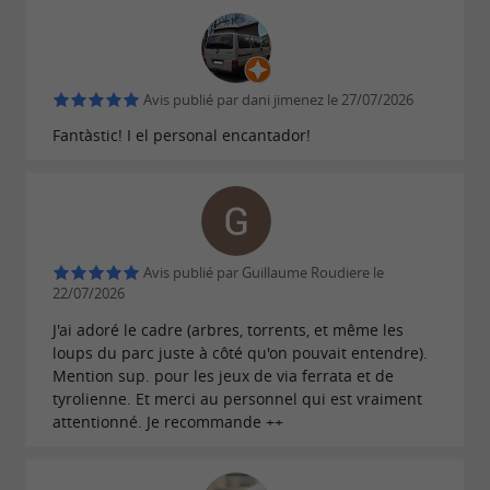
Le parc propose plusieurs parcours adaptés
aux différents niveaux. Les plus jeunes
découvrent les joies de grimper, franchir et
Avis publié par dani jimenez le 27/07/2026
s'amuser en toute sécurité sur des ateliers
Fantàstic! I el personal encantador!
accessibles. Les adolescents, adultes et
amateurs de sensations profitent de passages
plus sportifs, de tyroliennes, de ponts
suspendus et de défis progressifs.
Avis publié par Guillaume Roudiere le
C'est l'activité idéale en
Haute-Ariège
pour :
22/07/2026
une sortie famille en Ariège Pyrénées
J'ai adoré le cadre (arbres, torrents, et même les
loups du parc juste à côté qu'on pouvait entendre).
un anniversaire enfant ou ado
Mention sup. pour les jeux de via ferrata et de
une sortie scolaire
tyrolienne. Et merci au personnel qui est vraiment
attentionné. Je recommande ++
un EVG / EVJF en Ariège
une sortie entre amis