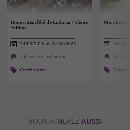
Universités d'été de Ludovia - 23ème
Marché de L
édition
24/08/2026 au 27/08/2026
01/01/2
7,4 km - Ax-les-Thermes
28,5 km
Conférences
Marché
VOUS AIMEREZ
AUSSI