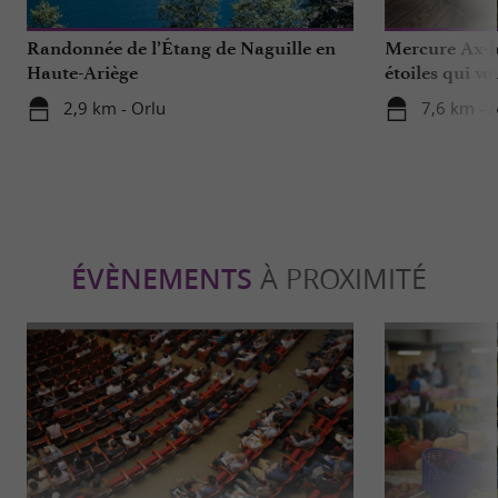
Randonnée de l’Étang de Naguille en
Mercure Ax-le
Haute-Ariège
étoiles qui vo
2,9 km - Orlu
7,6 km - 
ÉVÈNEMENTS
À PROXIMITÉ