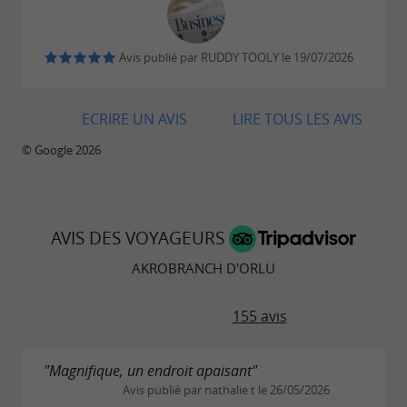
un groupe ou team building près d'Ax-les-
Thermes
Avis publié par RUDDY TOOLY le 19/07/2026
Chacun avance à son rythme, dans une
ambiance conviviale et sécurisée, avec un
ECRIRE UN AVIS
LIRE TOUS LES AVIS
encadrement professionnel au cœur de
la
Vallée d'Orlu
.
© Google 2026
UNE JOURNÉE COMPLÈTE À ORLU, PRÈS D'AX-
LES-THERMES
AVIS DES VOYAGEURS
AKROBRANCH D'ORLU
Choisir l'accrobranche à Orlu, c'est aussi
profiter d'un secteur touristique majeur
155 avis
des
Pyrénées Ariégeoises
. À quelques pas du
parc, découvrez la célèbre
Maison des Loups
"Magnifique, un endroit apaisant"
d'Orlu
, un site incontournable pour observer
Avis publié par nathalie t le 26/05/2026