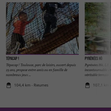
Tépacap !
Pyrénées Hô
Tépacap ! Toulouse, parc de loisirs, ouvert depuis
Pyrénées Hô, LE pa
25 ans, propose entre amis ou en famille de
incontournable de
nombreux jeux ...
véritable terrain ..
104,4 km - Rieumes
107,1 km 