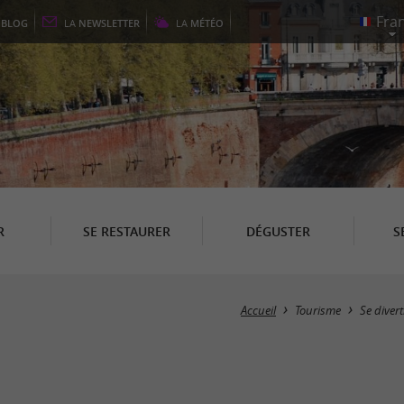
E
BLOG
LA
NEWSLETTER
LA
MÉTÉO
R
SE RESTAURER
DÉGUSTER
S
Accueil
Tourisme
Se divert