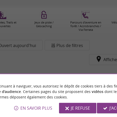
es, Trails et
Jeux de piste /
Parcours d'aventure en
Vélo
uvertes
Géocaching
forêt / Accrobranches /
Via Ferrata
Ouvert aujourd'hui
Plus de filtres
Affiche
pour le moment...
inuant à naviguer, vous autorisez le dépôt de cookies tiers à des fi
 d'audience
. Certaines pages du site proposent des
vidéos
dont le
ormes déposent également des cookies.
EN SAVOIR PLUS
JE REFUSE
J'A