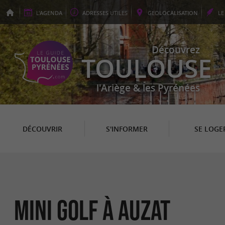
L'
AGENDA
ADRESSES
UTILES
GEO
LOCALISATION
L
Découvrez
TOULOUSE
l'Ariège & les Pyrénées
DÉCOUVRIR
S'INFORMER
SE LOGE
Mini Golf à Auzat