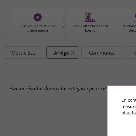
Tous les Sports et loisirs
Parcs d'attractions et de
Randonné
pleine nature
Loisirs
Déco
Mots clés...
Ariège
Commune...
Aucun résultat dans cette catégorie pour cette commune 
En cont
mesure
platef