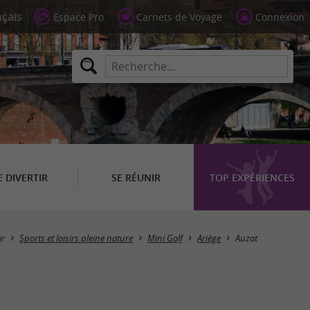
Espace Pro
Carnets de Voyage
Connexion
E DIVERTIR
SE RÉUNIR
TOP EXPÉRIENCES
Masquer la carte
ir
Sports et loisirs pleine nature
Mini Golf
Ariège
Auzat