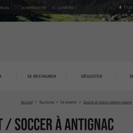
E
BLOG
LA
NEWSLETTER
LA
MÉTÉO
R
SE RESTAURER
DÉGUSTER
S
Accueil
Tourisme
Se divertir
Sports et loisirs pleine nature
t / Soccer à Antignac