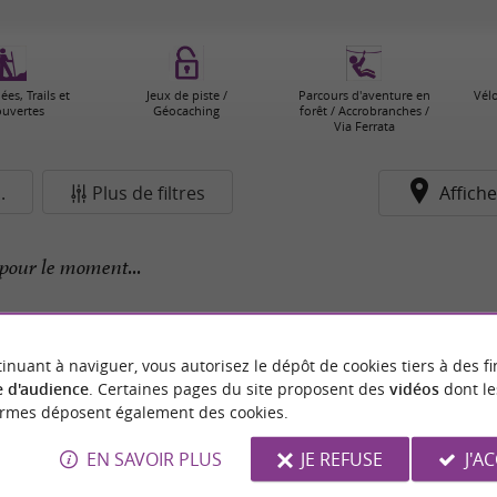
es, Trails et
Jeux de piste /
Parcours d'aventure en
Vélo
uvertes
Géocaching
forêt / Accrobranches /
Via Ferrata
.
Plus de filtres
Affiche
pour le moment...
inuant à naviguer, vous autorisez le dépôt de cookies tiers à des fi
 d'audience
. Certaines pages du site proposent des
vidéos
dont le
ormes déposent également des cookies.
EN SAVOIR PLUS
JE REFUSE
J'A