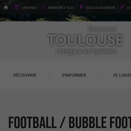
L'
AGENDA
ADRESSES
UTILES
GEO
LOCALISATION
L
Découvrez
TOULOUSE
l'Ariège & les Pyrénées
DÉCOUVRIR
S'INFORMER
SE LOGE
Football / Bubble Foo