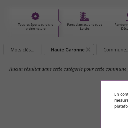
Tous les Sports et loisirs
Parcs d'attractions et de
Randonné
pleine nature
Loisirs
Déco
Mots clés...
Haute-Garonne
Commune..
Aucun résultat dans cette catégorie pour cette commune 
En cont
mesure
platef