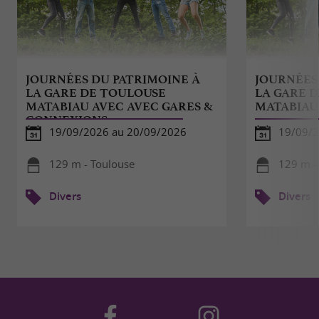
JOURNÉES DU PATRIMOINE À
JOURNÉES
LA GARE DE TOULOUSE
LA GARE 
MATABIAU AVEC AVEC GARES &
MATABIAU
CONNEXIONS
19/09/2026 au 20/09/2026
19/09/
129 m - Toulouse
129 m -
Divers
Divers