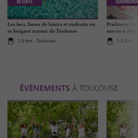
Détente
Gourmand
Les lacs, bases de loisirs et endroits où
Pralinette Pât
se baigner autour de Toulouse
sucrés à dégu
de Toulouse
1,0 km - Toulouse
1,0 km - 
ÉVÈNEMENTS
À TOULOUSE