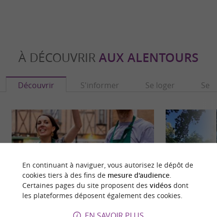
À DÉCOUVRIR
AUX ALENTOURS
Découvrir
S'informer
Se loger
Se r
En continuant à naviguer, vous autorisez le dépôt de
cookies tiers à des fins de
mesure d'audience
.
Certaines pages du site proposent des
vidéos
dont
les plateformes déposent également des cookies.
EN SAVOIR PLUS