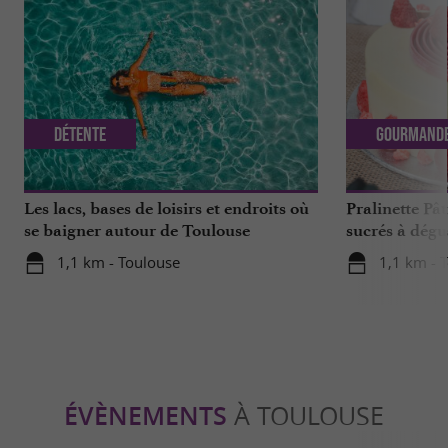
Détente
Gourmand
Les lacs, bases de loisirs et endroits où
Pralinette Pât
se baigner autour de Toulouse
sucrés à dégu
de Toulouse
1,1 km - Toulouse
1,1 km - 
ÉVÈNEMENTS
À TOULOUSE