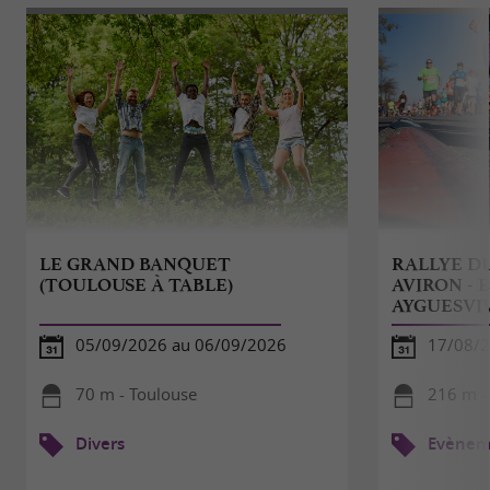
LE GRAND BANQUET
RALLYE D
(TOULOUSE À TABLE)
AVIRON - E
AYGUESVI
05/09/2026 au 06/09/2026
17/08/
70 m - Toulouse
216 m -
Divers
Evèneme