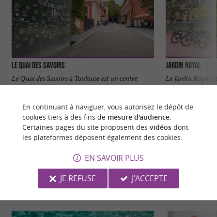
Le Quai des Savoirs
Jardin Royal
Le Quai des Savoirs à Toulouse est un centre
Le Jardin Royal de
culturel dédié aux sciences, aux technologies et à
d'histoire et de ch
la création ...
plus appréciés ...
En continuant à naviguer, vous autorisez le dépôt de
cookies tiers à des fins de
mesure d'audience
.
352 m - Toulouse
383 m - T
Certaines pages du site proposent des
vidéos
dont
les plateformes déposent également des cookies.
EN SAVOIR PLUS
JE REFUSE
J'ACCEPTE
NOUS AVONS TESTÉ
POUR VOUS