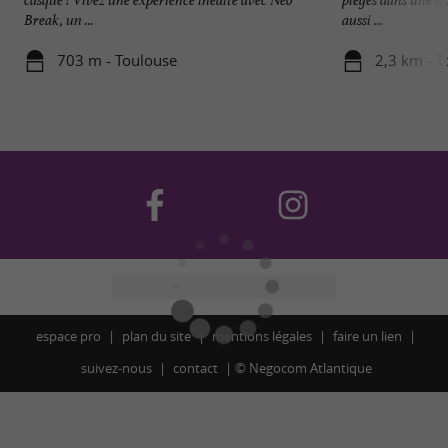
Break, un ...
aussi ...
703 m - Toulouse
2,3 km - T
espace pro
plan du site
mentions légales
faire un lien
suivez-nous
contact
©
Negocom Atlantique