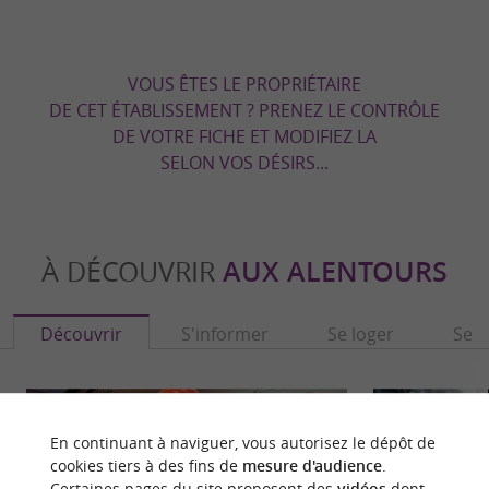
VOUS ÊTES LE PROPRIÉTAIRE
DE CET ÉTABLISSEMENT ? PRENEZ LE CONTRÔLE
DE VOTRE FICHE ET MODIFIEZ LA
SELON VOS DÉSIRS...
À DÉCOUVRIR
AUX ALENTOURS
Découvrir
S'informer
Se loger
Se r
En continuant à naviguer, vous autorisez le dépôt de
cookies tiers à des fins de
mesure d'audience
.
Certaines pages du site proposent des
vidéos
dont