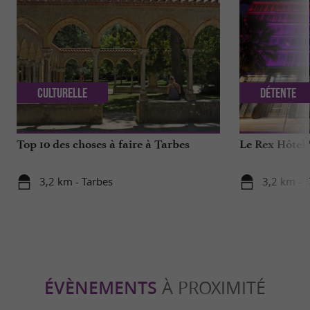
Culturelle
Détente
Top 10 des choses à faire à Tarbes
Le Rex Hôtel 
3,2 km - Tarbes
3,2 km - 
ÉVÈNEMENTS
À PROXIMITÉ