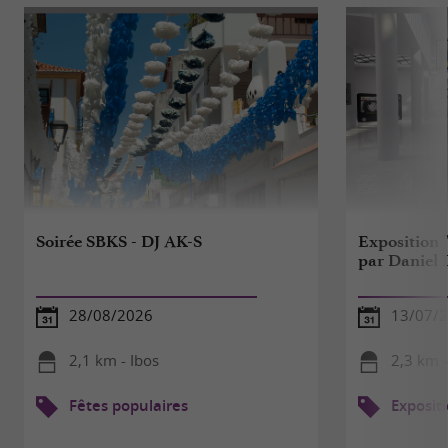
Soirée SBKS - DJ AK-S
Exposition 
par Daniel 
28/08/2026
13/07/2
2,1 km - Ibos
2,3 km -
Fêtes populaires
Exposit