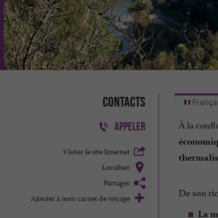
Contacts
França
À la confl
APPELER
économiq
Visiter le site Internet
thermali
Localiser
Partager
De son ri
Ajouter à mon carnet de voyage
La m