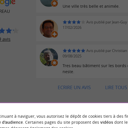
Une ville très belle et animée.
REAU
Avis publié par Jean-Guy
17/02/2026
 avis
Avis publié par Christian
09/08/2025
Tres beau bâtiment sur les bords 
neste.
ECRIRE UN AVIS
LIRE TOUS 
inuant à naviguer, vous autorisez le dépôt de cookies tiers à des fi
BALADES
À PROXIMITÉ
 d'audience
. Certaines pages du site proposent des
vidéos
dont le