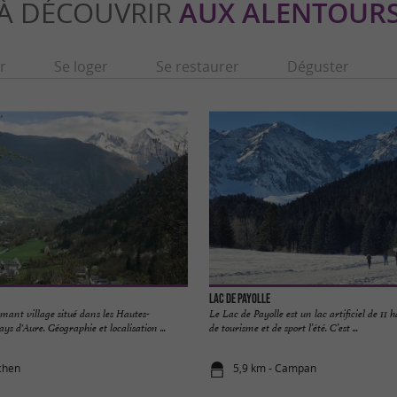
À DÉCOUVRIR
AUX ALENTOUR
r
Se loger
Se restaurer
Déguster
Lac de Payolle
mant village situé dans les Hautes-
Le Lac de Payolle est un lac artificiel de 11 h
ys d'Aure. Géographie et localisation ...
de tourisme et de sport l’été. C’est ...
chen
5,9 km - Campan