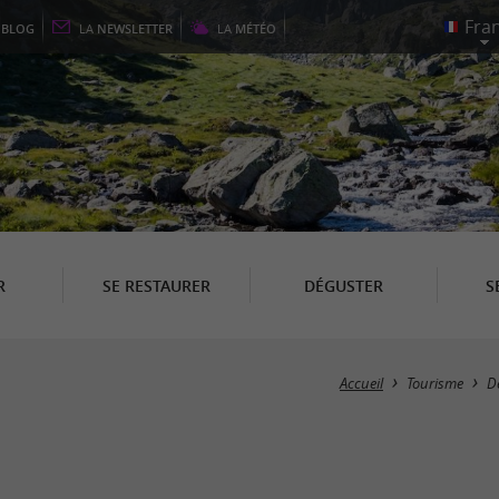
E
BLOG
LA
NEWSLETTER
LA
MÉTÉO
R
SE RESTAURER
DÉGUSTER
S
Accueil
Tourisme
D