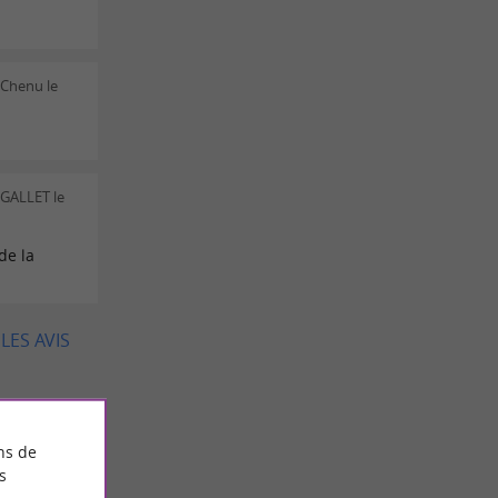
 Chenu le
 GALLET le
de la
LES AVIS
ns de
s