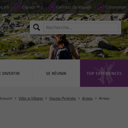
Espace Pro
Carnets de Voyage
Connexion
E DIVERTIR
SE RÉUNIR
TOP EXPÉRIENCES
écouvrir
Villes et Villages
Hautes-Pyrénées
Arreau
Arreau