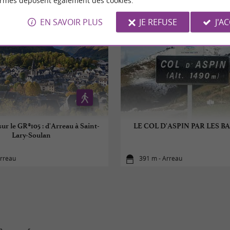
ormes déposent également des cookies.
EN SAVOIR PLUS
JE REFUSE
J'A
ur le GR®105 : d'Arreau à Saint-
LE COL D'ASPIN PAR LES 
Lary-Soulan
Arreau
391 m - Arreau