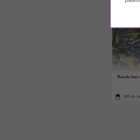
platef
Rando bus s
285 m - 