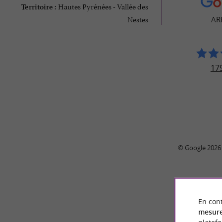
Hautes Pyrénées - Vallée des
Territoire :
Nestes
AR
179
© Google 2026
En cont
mesure