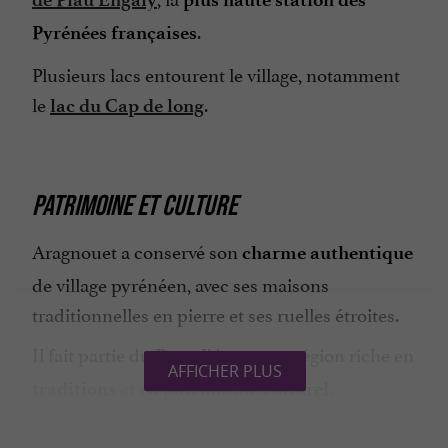
.
Pyrénées françaises
Plusieurs lacs entourent le village, notamment
le
.
lac du Cap de long
PATRIMOINE ET CULTURE
Aragnouet a conservé son
charme authentique
de village pyrénéen, avec ses maisons
traditionnelles en pierre et ses ruelles étroites.
Il fait partie du
, une région riche en
Pays d'Aure
AFFICHER PLUS
et en
.
traditions
patrimoine culturel