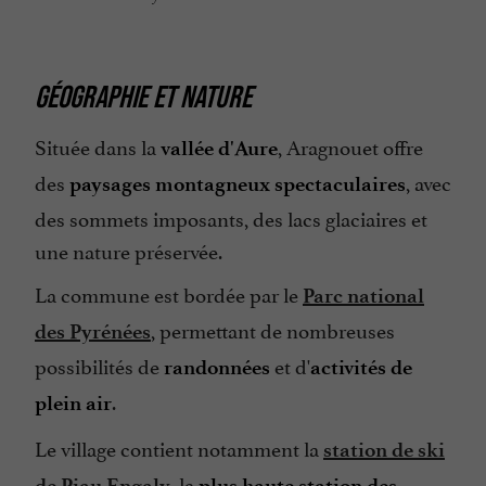
GÉOGRAPHIE ET NATURE
Située dans la
, Aragnouet offre
vallée d'Aure
des
, avec
paysages montagneux spectaculaires
des sommets imposants, des lacs glaciaires et
une nature préservée.
La commune est bordée par le
Parc national
, permettant de nombreuses
des Pyrénées
possibilités de
et d'
randonnées
activités de
.
plein air
Le village contient notamment la
station de ski
, la
de Piau Engaly
plus haute station des