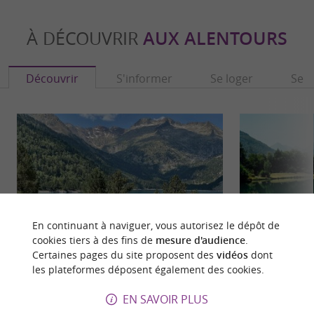
À DÉCOUVRIR
AUX ALENTOURS
Découvrir
S'informer
Se loger
Se r
En continuant à naviguer, vous autorisez le dépôt de
cookies tiers à des fins de
mesure d'audience
.
Certaines pages du site proposent des
vidéos
dont
les plateformes déposent également des cookies.
Lac d'Orédon
Saint-Lary
Le lac d'Orédon est un lac de barrage pittoresque
Saint-Lary-Soula
EN SAVOIR PLUS
situé dans les Pyrénées françaises, dans la vallée
emblématique des 