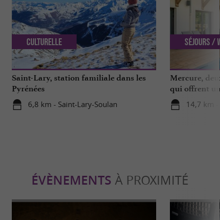
Culturelle
Séjours /
Saint-Lary, station familiale dans les
Mercure, deux
Pyrénées
qui offrent u
les Hautes-P
6,8 km - Saint-Lary-Soulan
14,7 km -
ÉVÈNEMENTS
À PROXIMITÉ