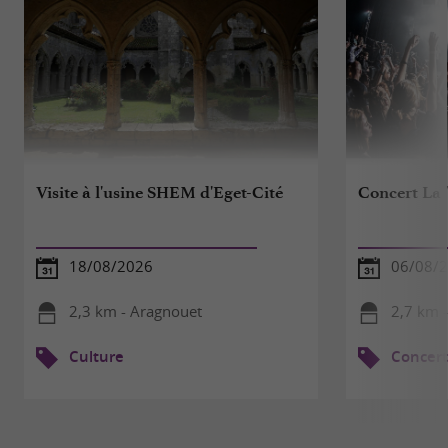
Visite à l'usine SHEM d'Eget-Cité
Concert La 
18/08/2026
06/08/
2,3 km - Aragnouet
2,7 km -
Culture
Concert