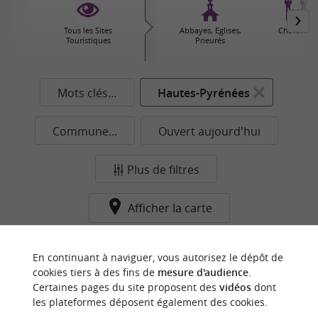
Tous les Sites
Abbayes, Eglises,
Châteaux
Touristiques
Prieurés
Mots clés...
Hautes-Pyrénées
Commune...
Ouvert aujourd'hui
Plus de filtres
Afficher la carte
Aucun résultat dans cette catégorie pour cette
En continuant à naviguer, vous autorisez le dépôt de
commune pour le moment...
cookies tiers à des fins de
mesure d'audience
.
Certaines pages du site proposent des
vidéos
dont
les plateformes déposent également des cookies.