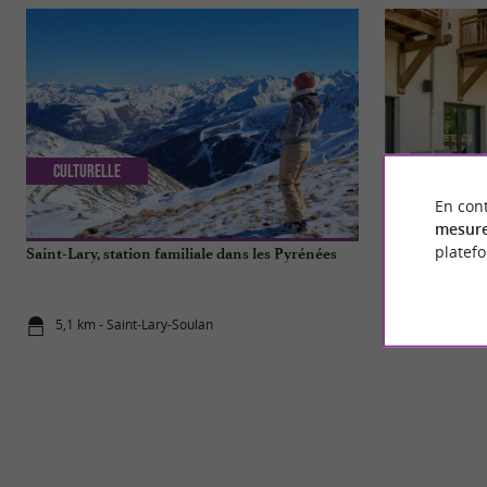
Culturelle
Séjours / W
En cont
mesure
platef
Saint-Lary, station familiale dans les Pyrénées
Mercure, deux 
une expérience
Pyrénées
5,1 km - Saint-Lary-Soulan
5,3 km - Lou