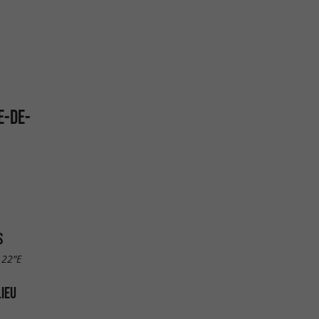
E-DE-
S
.22"E
LIEU