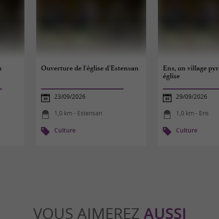
n
Ouverture de l'église d'Estensan
Ens, un village py
église
23/09/2026
29/09/2026
1,0 km - Estensan
1,0 km - Ens
Culture
Culture
VOUS AIMEREZ
AUSSI