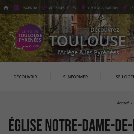
L'
AGENDA
ADRESSES
UTILES
GEO
LOCALISATION
L
Découvrez
TOULOUSE
l'Ariège & les Pyrénées
DÉCOUVRIR
S'INFORMER
SE LOGE
Accueil
ÉGLISE NOTRE-DAME-DE-