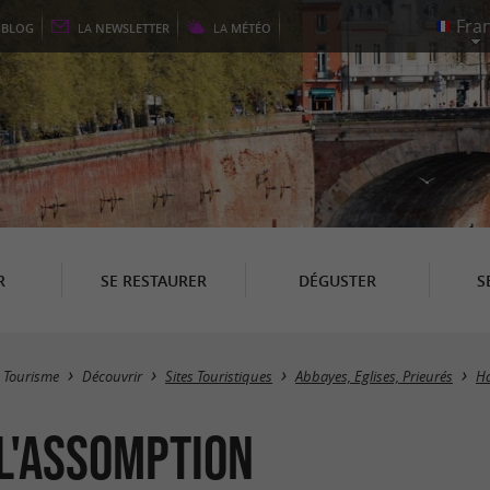
E
BLOG
LA
NEWSLETTER
LA
MÉTÉO
R
SE RESTAURER
DÉGUSTER
S
Tourisme
Découvrir
Sites Touristiques
Abbayes, Eglises, Prieurés
Ha
L'ASSOMPTION