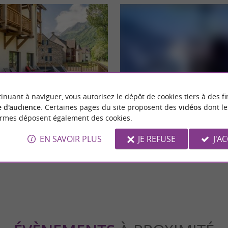
eekend
Séjours / Weekend
inuant à naviguer, vous autorisez le dépôt de cookies tiers à des fi
 d'audience
. Certaines pages du site proposent des
vidéos
dont le
ormes déposent également des cookies.
hôtels 4* d’exception qui offrent
Peyragudes : Vos vacances au ski,
 unique dans les Hautes-
idyllique adapté à tous !
EN SAVOIR PLUS
JE REFUSE
J'A
denvielle
5,3 km - Loudenvielle