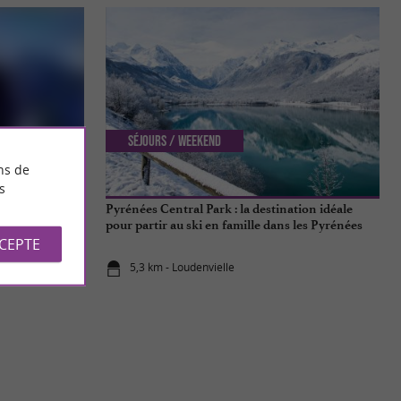
Séjours / Weekend
ns de
s
 dans un cadre
Pyrénées Central Park : la destination idéale
pour partir au ski en famille dans les Pyrénées
CCEPTE
5,3 km - Loudenvielle