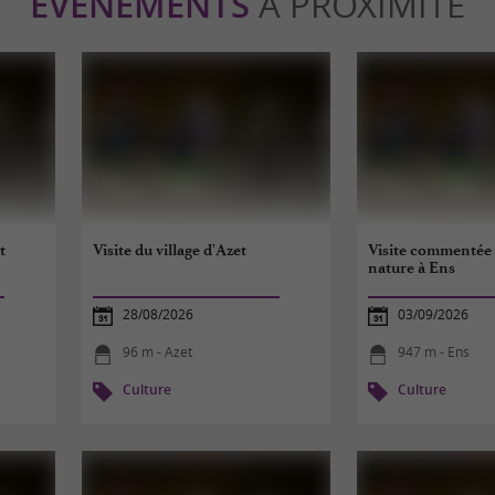
ÉVÈNEMENTS
À PROXIMITÉ
t
Visite du village d'Azet
Visite commentée 
nature à Ens
28/08/2026
03/09/2026
96 m - Azet
947 m - Ens
Culture
Culture