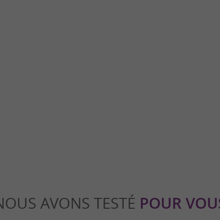
nvielle
Loudenvielle
œur de la Vallée du Louron, accessible en
Loudenvielle est un petit havre de paix nic
x pieds des stations de Val ...
montagnes dans les Hautes-Pyrénées. Ce ch
nos
4,8 km - Loudenvielle
NOUS AVONS TESTÉ
POUR VOU