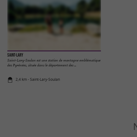
Saint-Lary
Lac de Génos-Loude
Saint-Lary-Soulan est une station de montagne emblématique
Un superbe lac au c
des Pyrénées, située dans le département des ...
voiture. Vous êtes au
2,4 km - Saint-Lary-Soulan
4,7 km - Gé