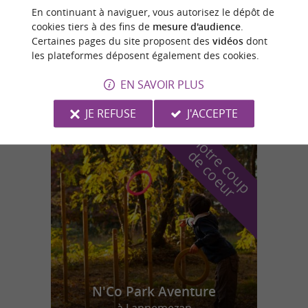
Chemin du Bouès Sère-Rustaing, Villembits, Lamarque-
En continuant à naviguer, vous autorisez le dépôt de
Rustaing
cookies tiers à des fins de
mesure d'audience
.
Certaines pages du site proposent des
vidéos
dont
les plateformes déposent également des cookies.
Sère-Rustaing
EN SAVOIR PLUS
11,1 km
JE REFUSE
J'ACCEPTE
n
o
t
e
c
o
u
p
e
c
o
e
u
r
d
r
N'Co Park Aventure