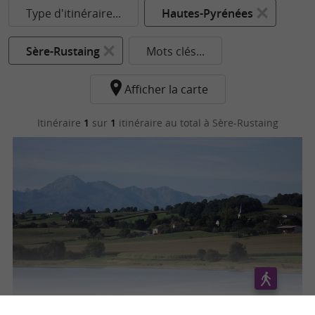
Type d'itinéraire...
Hautes-Pyrénées
Sère-Rustaing
Mots clés...
Afficher la carte
Itinéraire
1
sur
1
itinéraire au total
à Sère-Rustaing