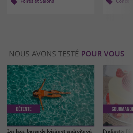
Foires et Salons
Concert
NOUS AVONS TESTÉ
POUR VOUS
Détente
Gourmand
Les lacs, bases de loisirs et endroits où
Pralinette Pât