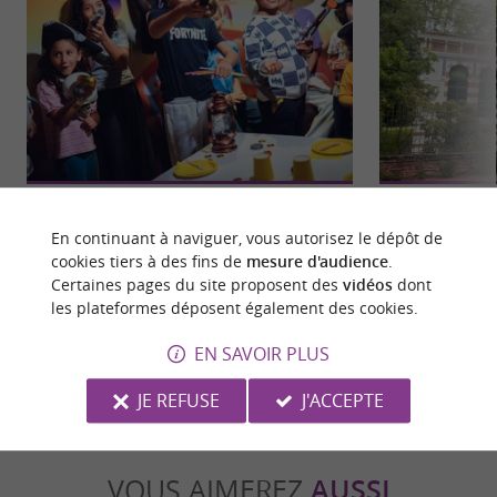
Gulli Parc
Musée Georges Lab
Gulli Parc, le parc à thème idéal pour les petits et
Le musée Georges
En continuant à naviguer, vous autorisez le dépôt de
les grands près de Toulouse Voilà la destination ...
situé à Toulouse, 
cookies tiers à des fins de
mesure d'audience
.
l'Égypte antique ..
Certaines pages du site proposent des
vidéos
dont
les plateformes déposent également des cookies.
4,2 km - Saint-Orens-de-Gameville
9,6 km - T
EN SAVOIR PLUS
JE REFUSE
J'ACCEPTE
VOUS AIMEREZ
AUSSI