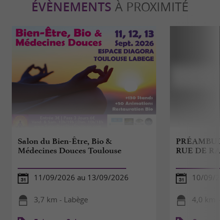
ÉVÈNEMENTS
À PROXIMITÉ
Salon du Bien-Être, Bio &
PRÉAMBUL
Médecines Douces Toulouse
RUE DE R
11/09/2026 au 13/09/2026
10/09/
3,7 km - Labège
4,0 km 