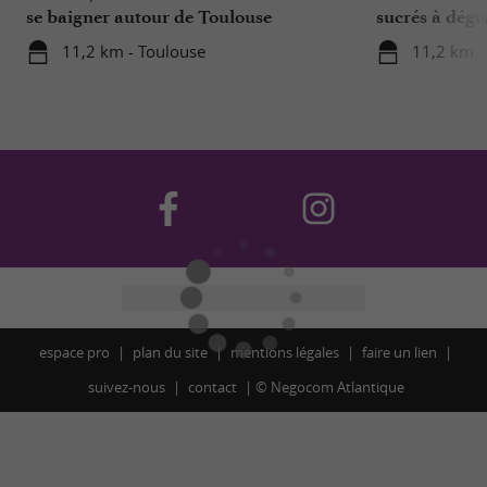
se baigner autour de Toulouse
sucrés à dégu
de Toulouse
11,2 km - Toulouse
11,2 km -
espace pro
plan du site
mentions légales
faire un lien
suivez-nous
contact
©
Negocom Atlantique