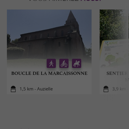
BOUCLE DE LA MARCAISSONNE
SENTIER
S
1,5 km - Auzielle
3,9 km 