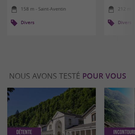
158 m - Saint-Aventin
212 m -
Divers
Divers
NOUS AVONS TESTÉ
POUR VOUS
Détente
Incontour