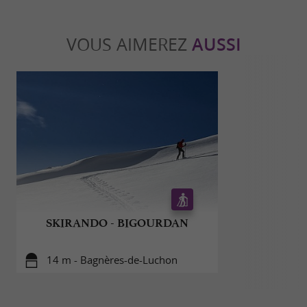
VOUS AIMEREZ
AUSSI
SKIRANDO - BIGOURDAN
SKIRA
14 m - Bagnères-de-Luchon
14 m - 