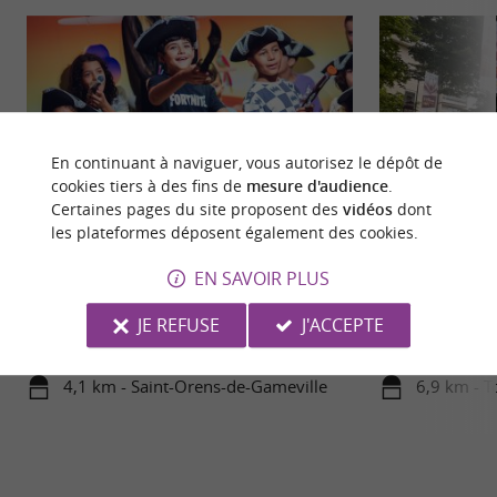
En continuant à naviguer, vous autorisez le dépôt de
cookies tiers à des fins de
mesure d'audience
.
Certaines pages du site proposent des
vidéos
dont
les plateformes déposent également des cookies.
Gulli Parc
EN SAVOIR PLUS
Gulli Parc, le parc à thème idéal pour les petits et
Le Musée départem
les grands près de Toulouse Voilà la destination ...
Déportation (MDR
JE REFUSE
J'ACCEPTE
mémoire ...
4,1 km - Saint-Orens-de-Gameville
6,9 km - T