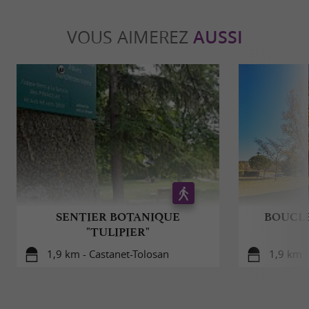
VOUS AIMEREZ
AUSSI
SENTIER BOTANIQUE
BOUCLE
"TULIPIER"
1,9 km - Castanet-Tolosan
1,9 km -