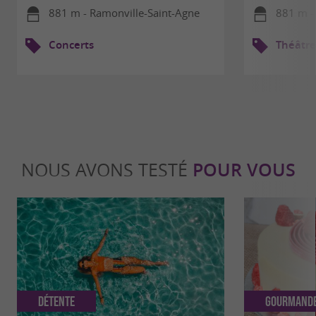
881 m - Ramonville-Saint-Agne
881 m -
Concerts
Théâtre
NOUS AVONS TESTÉ
POUR VOUS
Détente
Gourmand