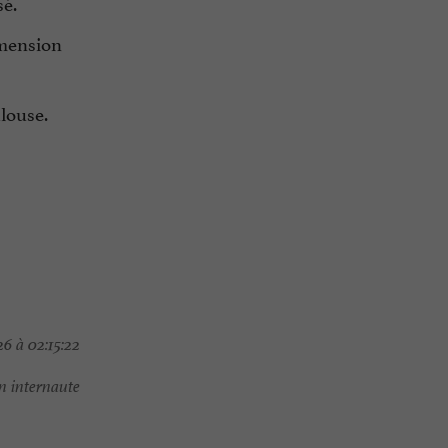
sé.
imension
louse.
6 à 02:15:22
 internaute