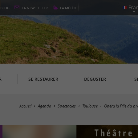
E
BLOG
LA
NEWSLETTER
LA
MÉTÉO
R
SE RESTAURER
DÉGUSTER
S
Accueil
Agenda
Spectacles
Toulouse
Opéra la Fille du 