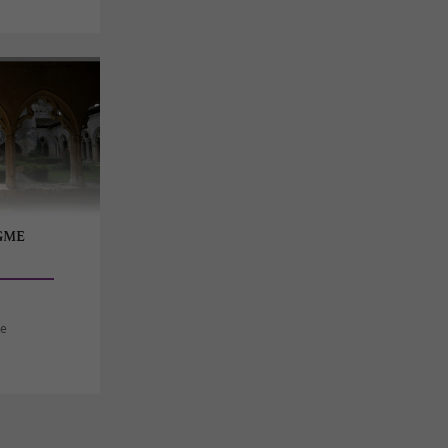
IGME
se