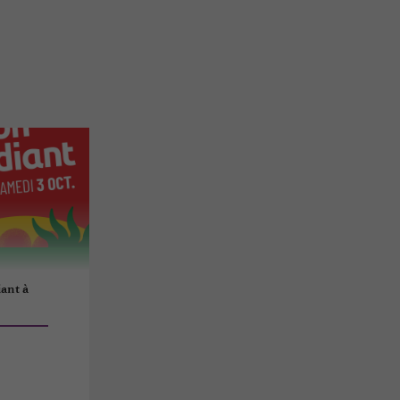
iant à