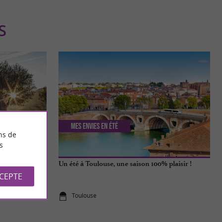
S
Mes envies en été
ns de
s
nne, une
Un été à Toulouse, une saison 100% plaisir !
ulouse
CCEPTE
Toulouse