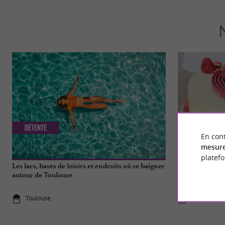
Détente
Gourmande
En cont
mesure
platef
Les lacs, bases de loisirs et endroits où se baigner
Pralinette Pâti
autour de Toulouse
déguster sans 
Toulouse
Toulouse