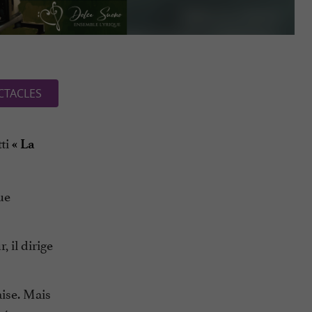
CTACLES
tti
« La
ue
 il dirige
aise. Mais