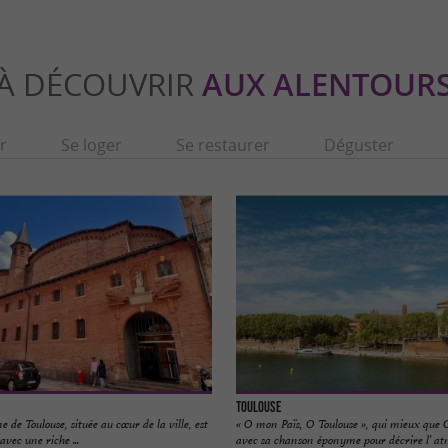
À DÉCOUVRIR
AUX ALENTOUR
r
Se loger
Se restaurer
Déguster
Toulouse
e de Toulouse, située au cœur de la ville, est
« O mon Païs, O Toulouse », qui mieux que
avec une riche ...
avec sa chanson éponyme pour décrire l’ atm