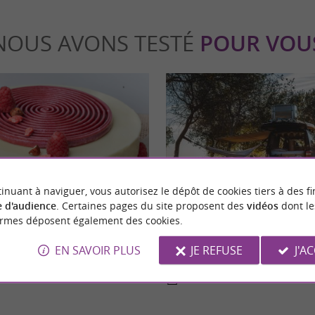
NOUS AVONS TESTÉ
POUR VOU
Séjours / Weekend
inuant à naviguer, vous autorisez le dépôt de cookies tiers à des fi
 d'audience
. Certaines pages du site proposent des
vidéos
dont le
ormes déposent également des cookies.
sserie, des plaisirs 100% sucrés à
7 jours de roadlife en Haute-Garo
modération à 1h de Toulouse
évasion unique avec un arrêt à To
EN SAVOIR PLUS
JE REFUSE
J'A
Toulouse