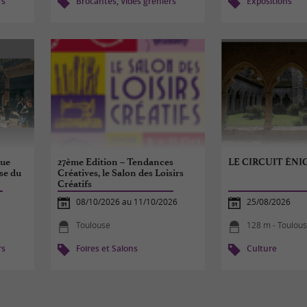
rs
Brocantes, Vides greniers
Expositions
Rue
27ème Edition – Tendances
LE CIRCUIT ÉN
se du
Créatives, le Salon des Loisirs
Créatifs
08/10/2026 au 11/10/2026
25/08/2026
Toulouse
128 m - Toulou
rs
Foires et Salons
Culture