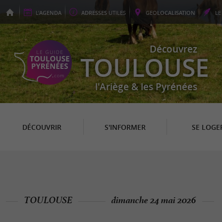
L'
AGENDA
ADRESSES
UTILES
GEO
LOCALISATION
L
Découvrez
TOULOUSE
l'Ariège & les Pyrénées
DÉCOUVRIR
S'INFORMER
SE LOGE
TOULOUSE
dimanche 24 mai 2026