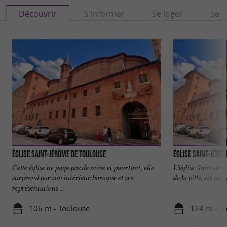
Découvrir
S'informer
Se loger
Se r
Église Saint-Jérôme de Toulouse
Église Saint-Jérô
Cette église ne paye pas de mine et pourtant, elle
L'église Saint-Jér
surprend par son intérieur baroque et ses
de la ville, est un 
représentations ...
106 m - Toulouse
124 m - T