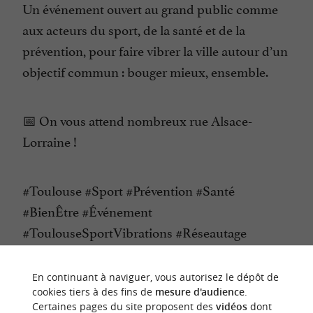
Un événement ouvert au grand public comme
aux acteurs du sport, de la santé et de la
prévention, pour faire vibrer la ville autour d’un
objectif commun : bouger mieux, ensemble.
📅 On vous attend nombreux rue Alsace-
Lorraine !
#Toulouse #Sport #Prévention #Santé
#BienÊtre #Événement
#ToulouseSportVibrations #Réseautage
En continuant à naviguer, vous autorisez le dépôt de
CONTACTER L'ORGANISATEUR
cookies tiers à des fins de
mesure d'audience
.
Certaines pages du site proposent des
vidéos
dont