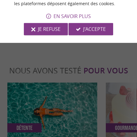
les plateformes déposent également des cookies.
EN SAVOIR PLUS
dernière mise à jour :
11/05/2026 à 12:11:01
JE REFUSE
J'ACCEPTE
Source :
Evènement proposé par un internaute
NOUS AVONS TESTÉ
POUR VOUS
Détente
Gourmand